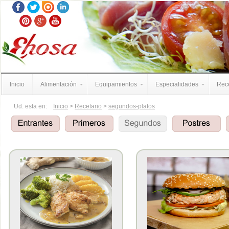
Inicio
Alimentación
Equipamientos
Especialidades
Rece
Ud. esta en:
Inicio
>
Recetario
>
segundos-platos