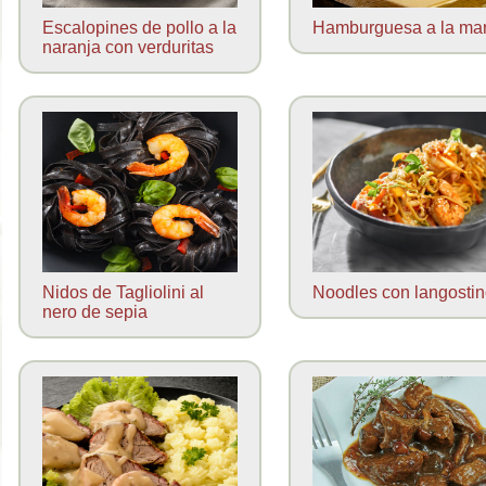
Escalopines de pollo a la
Hamburguesa a la ma
naranja con verduritas
Nidos de Tagliolini al
Noodles con langosti
nero de sepia