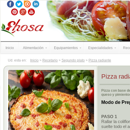
Inicio
Alimentación
Equipamientos
Especialidades
Rece
Ud. esta en:
Inicio
>
Recetario
>
Segundo plato
>
Pizza radiante
Pizza radi
Pizza con base de
queso y pimiento
Modo de Pre
PASO 1
Rallar la colifl
suelte todo el