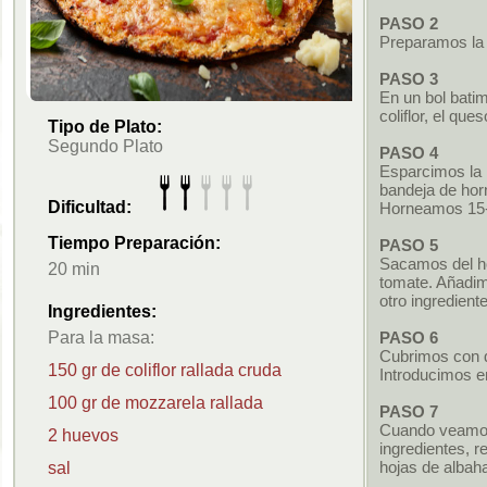
PASO 2
Preparamos la
PASO 3
En un bol bati
coliflor, el ques
Tipo de Plato:
Segundo Plato
PASO 4
Esparcimos la 
bandeja de hor
Dificultad:
Horneamos 15-
Tiempo Preparación:
PASO 5
Sacamos del h
20 min
tomate. Añadim
otro ingredient
Ingredientes:
Para la masa:
PASO 6
Cubrimos con 
150 gr de coliflor rallada cruda
Introducimos e
100 gr de mozzarela rallada
PASO 7
Cuando veamos
2 huevos
ingredientes, 
hojas de albaha
sal