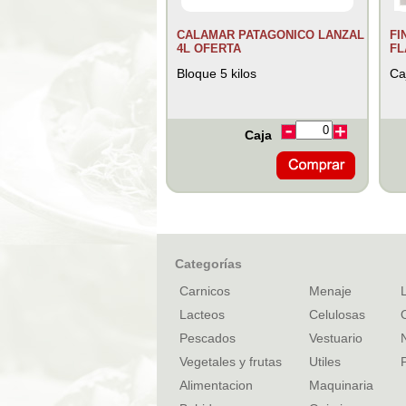
CALAMAR PATAGONICO LANZAL
FI
4L OFERTA
FL
Bloque 5 kilos
Ca
Caja
Categorías
Carnicos
Menaje
Lacteos
Celulosas
Pescados
Vestuario
Vegetales y frutas
Utiles
Alimentacion
Maquinaria