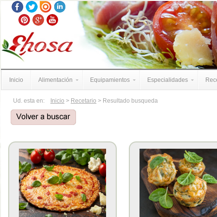
Inicio
Alimentación
Equipamientos
Especialidades
Rece
Ud. esta en:
Inicio
>
Recetario
> Resultado busqueda