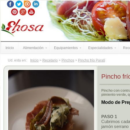
Inicio
Alimentación
Equipamientos
Especialidades
Rece
Ud. esta en:
Inicio
>
Recetario
>
Pinchos
>
Pincho frío Paratí
Pincho frí
Pincho con contr
pimiento verde, 
Modo de Pre
PASO 1
Cubrimos cada 
jamón serrano 