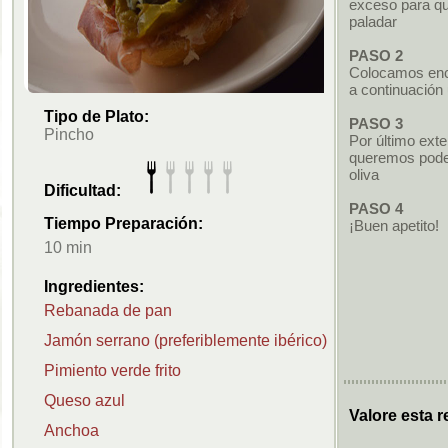
exceso para qu
paladar
PASO 2
Colocamos enci
a continuación
Tipo de Plato:
PASO 3
Pincho
Por último ext
queremos podem
oliva
Dificultad:
PASO 4
Tiempo Preparación:
¡Buen apetito!
10 min
Ingredientes:
Rebanada de pan
Jamón serrano (preferiblemente ibérico)
Pimiento verde frito
Queso azul
Valore esta r
Anchoa