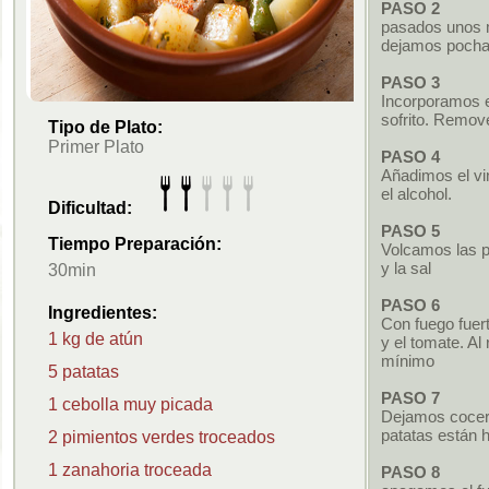
PASO 2
pasados unos m
dejamos pochar
PASO 3
Incorporamos el
sofrito. Remo
Tipo de Plato:
Primer Plato
PASO 4
Añadimos el vi
el alcohol.
Dificultad:
PASO 5
Tiempo Preparación:
Volcamos las p
y la sal
30min
PASO 6
Ingredientes:
Con fuego fuert
1 kg de atún
y el tomate. Al
mínimo
5 patatas
PASO 7
1 cebolla muy picada
Dejamos cocer
patatas están 
2 pimientos verdes troceados
1 zanahoria troceada
PASO 8