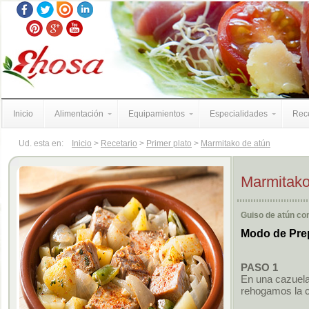
Inicio
Alimentación
Equipamientos
Especialidades
Rece
Ud. esta en:
Inicio
>
Recetario
>
Primer plato
>
Marmitako de atún
Marmitako
Guiso de atún con
Modo de Pre
PASO 1
En una cazuela
rehogamos la ce