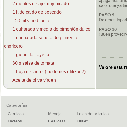
apagamos el fu
2 dientes de ajo muy picado
calor que ya ti
1 lt de caldo de pescado
PASO 9
Dejamos tapad
150 ml vino blanco
1 cuharada y media de pimentón dulce
PASO 10
¡Buen provech
1 cucharada sopera de pimiento
choricero
1 guindilla cayena
30 g salsa de tomate
Valore esta r
1 hoja de laurel ( podemos utilizar 2)
Aceite de oliva vírgen
Categorías
Carnicos
Menaje
Lotes de articulos
Lacteos
Celulosas
Outlet