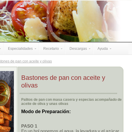
Especialidades
Recetario
Descargas
Ayuda
tones de pan con aceite y olivas
Bastones de pan con aceite y
olivas
Palitos de pan con masa casera y especias acompañado de
aceite de oliva y unas olivas
Modo de Preparación:
PASO 1
En un bol ponemos el agua, la levadura y el azúcar