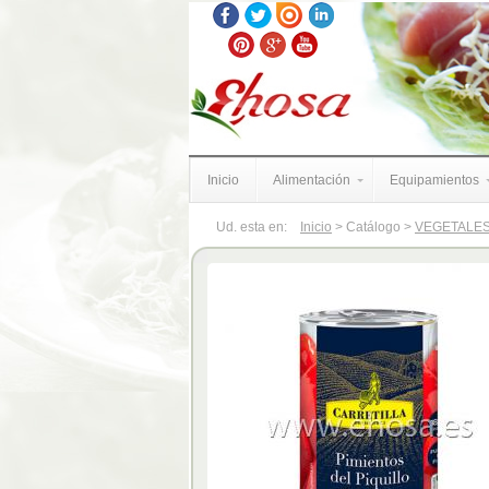
Inicio
Alimentación
Equipamientos
Ud. esta en:
Inicio
> Catálogo >
VEGETALES