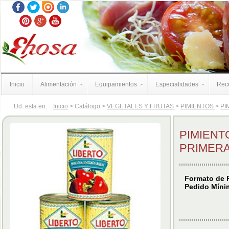
Inicio
Alimentación
Equipamientos
Especialidades
Rece
Ud. esta en:
Inicio
> Catálogo >
VEGETALES Y FRUTAS
>
PIMIENTOS
>
PI
PIMIENT
PRIMER
Formato de P
Pedido Mínim