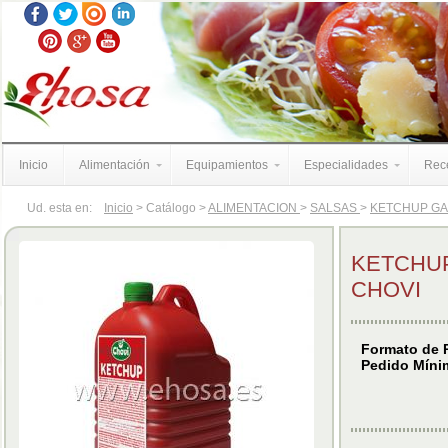
Inicio
Alimentación
Equipamientos
Especialidades
Rece
Ud. esta en:
Inicio
> Catálogo >
ALIMENTACION
>
SALSAS
>
KETCHUP GAR
KETCHUP
CHOVI
Formato de 
Pedido Mínim