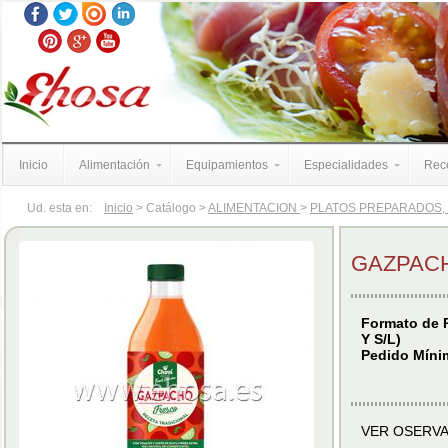
Inicio
Alimentación
Equipamientos
Especialidades
Rece
Ud. esta en:
Inicio
> Catálogo >
ALIMENTACION
>
PLATOS PREPARADOS,
GAZPACH
Formato de P
Y S/L)
Pedido Mínim
VER OSERV