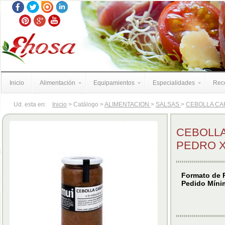
Inicio
Alimentación
Equipamientos
Especialidades
Rece
Ud. esta en:
Inicio
> Catálogo >
ALIMENTACION
>
SALSAS
>
CEBOLLA CAR
CEBOLLA
PEDRO X
Formato de 
Pedido Míni