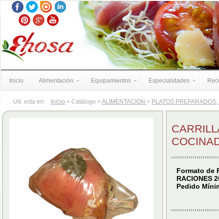
Inicio
Alimentación
Equipamientos
Especialidades
Rece
Ud. esta en:
Inicio
> Catálogo >
ALIMENTACION
>
PLATOS PREPARADOS,
CARRILL
COCINA
Formato de 
RACIONES 2
Pedido Mínim