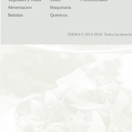
Alimentacion
Maquinaria
Bebidas
Quimicos
EHOSA © 2013-2018. Todos los derechos