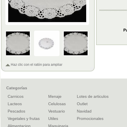
P
Haz clic con el ratón para ampliar
Categorías
Carnicos
Menaje
Lotes de articulos
Lacteos
Celulosas
Outlet
Pescados
Vestuario
Navidad
Vegetales y frutas
Utiles
Promocionales
Alimentacion
Maquinaria