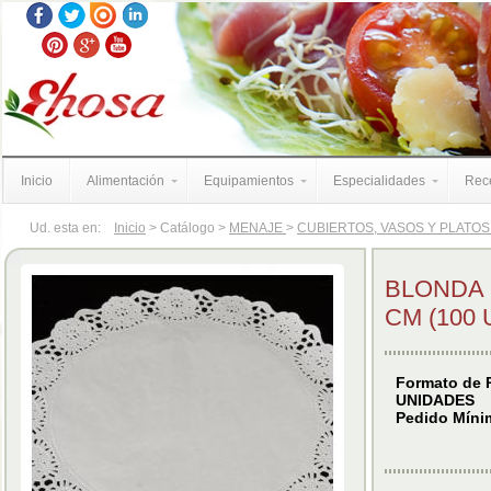
Inicio
Alimentación
Equipamientos
Especialidades
Rece
Ud. esta en:
Inicio
> Catálogo >
MENAJE
>
CUBIERTOS, VASOS Y PLATO
BLONDA 
CM (100 
Formato de 
UNIDADES
Pedido Míni