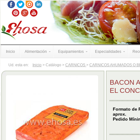
Inicio
Alimentación
Equipamientos
Especialidades
Rece
Ud. esta en:
Inicio
> Catálogo >
CARNICOS
>
CARNICOS AHUMADOS O 
BACON 
EL CON
Formato de P
aprox.
Pedido Mínim