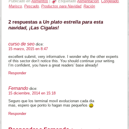
Publicado en
Alimentos
|
Etiquetado
Alimentación
,
Congelado
,
Marisco
,
Pescado
,
Productos para Navidad
,
Ración
2 respuestas a
Un plato estrella para esta
navidad, ¡Las Cigalas!
curso de seo
dice:
15 marzo, 2015 en 8:47
excellent submit, very informative. I wonder why the other experts
of this sector don’t notice this. You should continue your writing.
I’m confident, you have a great readers’ base already!
Responder
Fernando
dice:
15 diciembre, 2014 en 15:18
Seguro que los terminal movil evolucionan cada dia
mas, espero que ponto lo hagan mas pequeños
Responder