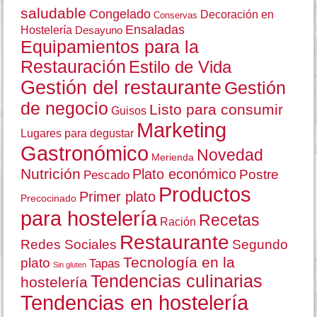
saludable
Congelado
Decoración en
Conservas
Ensaladas
Hostelería
Desayuno
Equipamientos para la
Restauración
Estilo de Vida
Gestión del restaurante
Gestión
de negocio
Listo para consumir
Guisos
Marketing
Lugares para degustar
Gastronómico
Novedad
Merienda
Nutrición
Plato económico
Postre
Pescado
Productos
Primer plato
Precocinado
para hostelería
Recetas
Ración
Restaurante
Redes Sociales
Segundo
Tecnología en la
plato
Tapas
Sin gluten
Tendencias culinarias
hostelería
Tendencias en hostelería