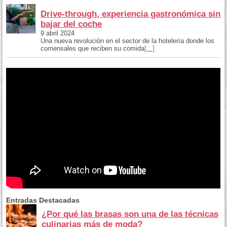
Drive-through, experiencia gastronómica sin
bajar del coche
9 abril 2024
Una nueva revolución en el sector de la hotelería donde los
comensales que reciben su comida
[...]
Entradas Destacadas
¿Por qué las brasas son una de las técnicas
culinarias más de moda?