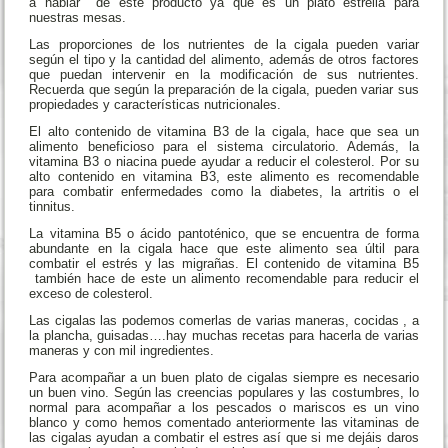
a hablar de este producto ya que es un plato estrella para
nuestras mesas.
Las proporciones de los nutrientes de la cigala pueden variar
según el tipo y la cantidad del alimento, además de otros factores
que puedan intervenir en la modificación de sus nutrientes.
Recuerda que según la preparación de la cigala, pueden variar sus
propiedades y características nutricionales.
El alto contenido de vitamina B3 de la cigala, hace que sea un
alimento beneficioso para el sistema circulatorio. Además, la
vitamina B3 o niacina puede ayudar a reducir el colesterol. Por su
alto contenido en vitamina B3, este alimento es recomendable
para combatir enfermedades como la diabetes, la artritis o el
tinnitus.
La vitamina B5 o ácido pantoténico, que se encuentra de forma
abundante en la cigala hace que este alimento sea últil para
combatir el estrés y las migrañas. El contenido de vitamina B5
también hace de este un alimento recomendable para reducir el
exceso de colesterol.
Las cigalas las podemos comerlas de varias maneras, cocidas , a
la plancha, guisadas….hay muchas recetas para hacerla de varias
maneras y con mil ingredientes.
Para acompañar a un buen plato de cigalas siempre es necesario
un buen vino. Según las creencias populares y las costumbres, lo
normal para acompañar a los pescados o mariscos es un vino
blanco y como hemos comentado anteriormente las vitaminas de
las cigalas ayudan a combatir el estres así que si me dejáis daros