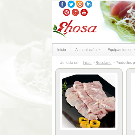
Inicio
Alimentación
Equipamientos
Ud. esta en:
Inicio
>
Recetario
> Productos p