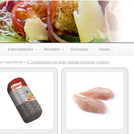
Especialidades
Recetario
Descargas
Ayuda
or ingrediente >
3 Contramuslos de pollo (admite pechuga, muslos)