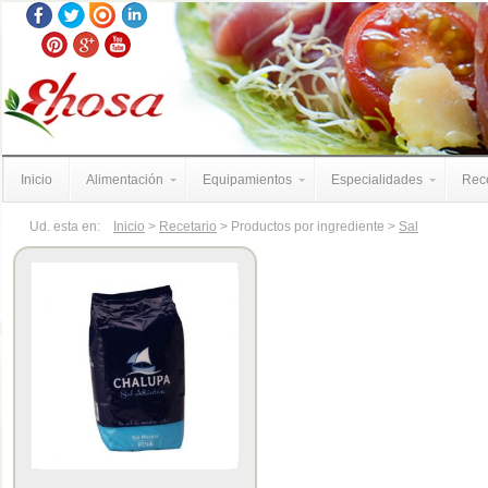
Inicio
Alimentación
Equipamientos
Especialidades
Rece
Ud. esta en:
Inicio
>
Recetario
> Productos por ingrediente >
Sal