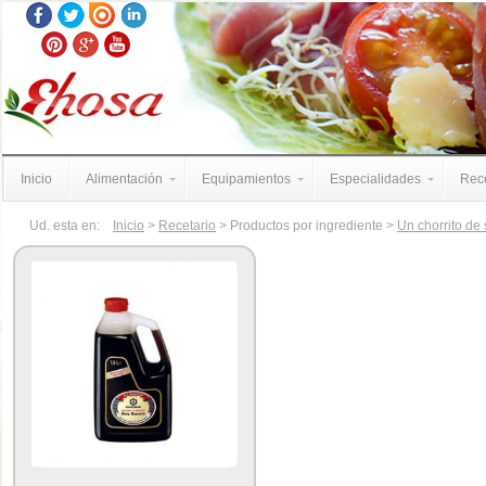
Inicio
Alimentación
Equipamientos
Especialidades
Rece
Ud. esta en:
Inicio
>
Recetario
> Productos por ingrediente >
Un chorrito de 