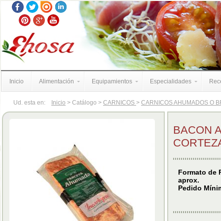
Inicio
Alimentación
Equipamientos
Especialidades
Rece
Ud. esta en:
Inicio
> Catálogo >
CARNICOS
>
CARNICOS AHUMADOS O 
BACON 
CORTEZA
Formato de P
aprox.
Pedido Mínim