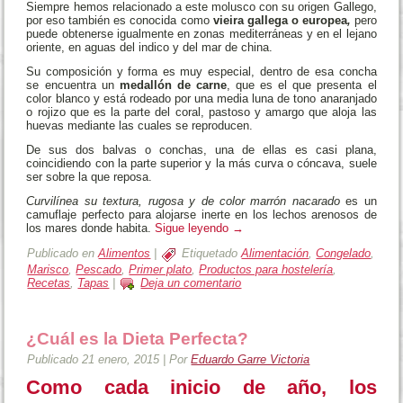
Siempre hemos relacionado a este molusco con su origen Gallego,
por eso también es conocida como
vieira gallega o europea
,
pero
puede obtenerse igualmente en zonas mediterráneas y en el lejano
oriente, en aguas del indico y del mar de china.
Su composición y forma es muy especial, dentro de esa concha
se encuentra un
medallón de carne
, que es el que presenta el
color blanco y está rodeado por una media luna de tono anaranjado
o rojizo que es la parte del coral, pastoso y amargo que aloja las
huevas mediante las cuales se reproducen.
De sus dos balvas o conchas, una de ellas es casi plana,
coincidiendo con la parte superior y la más curva o cóncava, suele
ser sobre la que reposa.
Curvilínea su textura, rugosa y de color marrón nacarado
es un
camuflaje perfecto para alojarse inerte en los lechos arenosos de
los mares donde habita.
Sigue leyendo
→
Publicado en
Alimentos
|
Etiquetado
Alimentación
,
Congelado
,
Marisco
,
Pescado
,
Primer plato
,
Productos para hostelería
,
Recetas
,
Tapas
|
Deja un comentario
¿Cuál es la Dieta Perfecta?
Publicado
21 enero, 2015
|
Por
Eduardo Garre Victoria
Como cada inicio de año, los