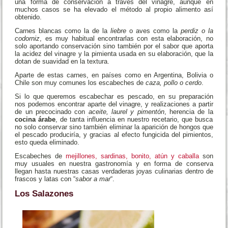
una forma de conservación a través del vinagre, aunque en
muchos casos se ha elevado el método al propio alimento así
obtenido.
Carnes blancas como la de la
liebre
o aves como la
perdiz o la
codorniz
, es muy habitual encontrarlas con esta elaboración, no
solo aportando conservación sino también por el sabor que aporta
la acidez del vinagre y la pimienta usada en su elaboración, que la
dotan de suavidad en la textura.
Aparte de estas carnes, en países como en Argentina, Bolivia o
Chile son muy comunes los escabeches de
caza, pollo o cerdo
.
Si lo que queremos escabechar es pescado, en su preparación
nos podemos encontrar aparte del vinagre, y realizaciones a partir
de un precocinado con
aceite, laurel y pimentón
, herencia de la
cocina árabe
, de tanta influencia en nuestro recetario, que busca
no solo conservar sino también eliminar la aparición de hongos que
el pescado produciría, y gracias al efecto fungicida del pimientos,
esto queda eliminado.
Escabeches de
mejillones, sardinas, bonito, atún y caballa
son
muy usuales en nuestra gastronomía y en forma de conserva
llegan hasta nuestras casas verdaderas joyas culinarias dentro de
frascos y latas con “
sabor a mar
“.
Los Salazones