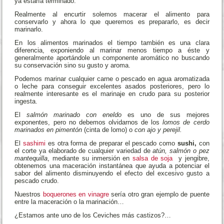
ya estaría terminado.
Realmente al encurtir solemos macerar el alimento para
conservarlo y ahora lo que queremos es prepararlo, es decir
marinarlo.
En los alimentos marinados el tiempo también es una clara
diferencia, exponiendo al marinar menos tiempo a éste y
generalmente aportándole un componente aromático no buscando
su conservación sino su gusto y aroma.
Podemos marinar cualquier carne o pescado en agua aromatizada
o leche para conseguir excelentes asados posteriores, pero lo
realmente interesante es el marinaje en crudo para su posterior
ingesta.
El
salmón marinado con eneldo
es uno de sus mejores
exponentes, pero no debemos olvidarnos de los
lomos de cerdo
marinados en pimentón
(cinta de lomo) o
con ajo y perejil.
El
sashimi
es otra forma de preparar el pescado como
sushi,
con
el corte ya elaborado de cualquier variedad de
atún, salmón o pez
mantequilla
, mediante su inmersión en
salsa de soja
y jengibre,
obtenemos una maceración instantánea que ayuda a potenciar el
sabor del alimento disminuyendo el efecto del excesivo gusto a
pescado crudo.
Nuestros
boquerones en vinagre
sería otro gran ejemplo de puente
entre la maceración o la marinación…
¿Estamos ante uno de los Ceviches más castizos?…