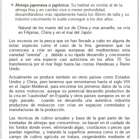
Almeja japonesa o japónica
: Su habitat es similar al de la
almeja fina y en cambio vive a menor profundidad,
desarrollándose más rápidamente hasta los 40mm de talla y su
máximo crecimiento lo suele conseguir a los dos años .
Natural de los mares del sur de China y mar amarillo, se cría
en Filipinas, China y en el mar del Japón.
Los excesos en la pesca que se han llevado a cabo en alguna de
estas especies como el caso de la fina, generaron que se
comenzara a criar en aguas europeas del mediterráneo esta
variedad “
oriental
” , y debido a su rápido desarrollo y crecimiento
pasó a ser una especie casi autóctona en los años 70. Su
transferencia por el mar llegó hasta las costas Irlandesas y Reino
Unido.
Actualmente se produce también en otros países como Estados
Unidos y China, pero tenemos que remontarnos hasta el siglo VIII
en el Japón Medieval, para encontrar los primeros datos de la cría
de estos moluscos. aunque su potencial desarrollo productivo de
la cría en “
cautividad
” en España y otros países europeos es en el
siglo pasado, cuando se desarrolla una autentica industria
productora de moluscos con crías en espacios controlados y
manufacturas de la producción.
Las técnicas de cultivo actuales y base de la gran parte de las
toneladas de almejas que consumimos, se basan en el cuidado de
los fondos donde viven, eliminando algas, crustáceos o peces que
puedan ingerirlas, y tratando la superficie arenosa como si de un
campo de cultivo agrícola se tratara, oxigenándolo mediante el