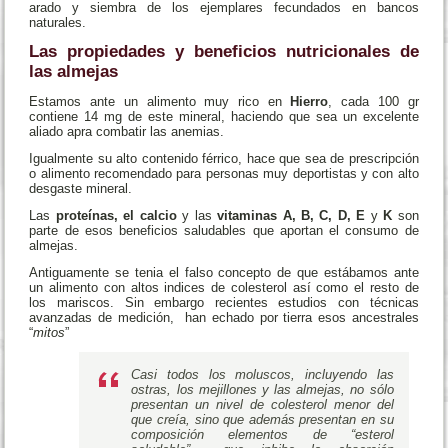
arado y siembra de los ejemplares fecundados en bancos
naturales.
Las propiedades y beneficios nutricionales de
las almejas
Estamos ante un alimento muy rico en
Hierro
, cada 100 gr
contiene 14 mg de este mineral, haciendo que sea un excelente
aliado apra combatir las anemias.
Igualmente su alto contenido férrico, hace que sea de prescripción
o alimento recomendado para personas muy deportistas y con alto
desgaste mineral.
Las
proteínas, el calcio
y las
vitaminas A, B, C, D, E
y
K
son
parte de esos beneficios saludables que aportan el consumo de
almejas.
Antiguamente se tenia el falso concepto de que estábamos ante
un alimento con altos indices de colesterol así como el resto de
los mariscos. Sin embargo recientes estudios con técnicas
avanzadas de medición, han echado por tierra esos ancestrales
“
mitos
”
Casi todos los moluscos, incluyendo las
ostras,
los mejillones
y las almejas, no sólo
presentan un nivel de colesterol menor del
que creía, sino que además presentan en su
composición elementos de “esterol