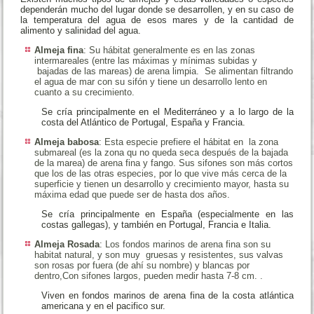
dependerán mucho del lugar donde se desarrollen, y en su caso de
la temperatura del agua de esos mares y de la cantidad de
alimento y salinidad del agua.
Almeja fina
: Su hábitat generalmente es en las zonas
intermareales (entre las máximas y mínimas subidas y
bajadas de las mareas) de arena limpia. Se alimentan filtrando
el agua de mar con su sifón y tiene un desarrollo lento en
cuanto a su crecimiento.
Se cría principalmente en el Mediterráneo y a lo largo de la
costa del Atlántico de Portugal, España y Francia.
Almeja babosa
: Esta especie prefiere el hábitat en la zona
submareal (es la zona qu no queda seca después de la bajada
de la marea) de arena fina y fango. Sus sifones son más cortos
que los de las otras especies, por lo que vive más cerca de la
superficie y tienen un desarrollo y crecimiento mayor, hasta su
máxima edad que puede ser de hasta dos años.
Se cría principalmente en España (especialmente en las
costas gallegas), y también en Portugal, Francia e Italia.
Almeja Rosada
: Los fondos marinos de arena fina son su
habitat natural, y son muy gruesas y resistentes, sus valvas
son rosas por fuera (de ahí su nombre) y blancas por
dentro,Con sifones largos, pueden medir hasta 7-8 cm. .
Viven en fondos marinos de arena fina de la costa atlántica
americana y en el pacifico sur.