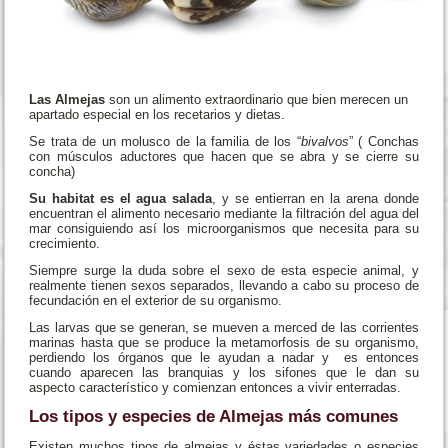
Las Almejas
son un alimento extraordinario que bien merecen un
apartado especial en los recetarios y dietas.
Se trata de un molusco de la familia de los “
bivalvos
” ( Conchas
con músculos aductores que hacen que se abra y se cierre su
concha)
Su habitat es el agua salada
, y se entierran en la arena donde
encuentran el alimento necesario mediante la filtración del agua del
mar consiguiendo así los microorganismos que necesita para su
crecimiento.
Siempre surge la duda sobre el sexo de esta especie animal, y
realmente tienen sexos separados, llevando a cabo su proceso de
fecundación en el exterior de su organismo.
Las larvas que se generan, se mueven a merced de las corrientes
marinas hasta que se produce la metamorfosis de su organismo,
perdiendo los órganos que le ayudan a nadar y es entonces
cuando aparecen las branquias y los sifones que le dan su
aspecto característico y comienzan entonces a vivir enterradas.
Los tipos y especies de Almejas más comunes
Existen muchos tipos de almejas y éstas variedades o especies