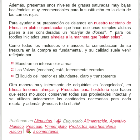
Además, presentan unos niveles de grasas saturadas muy bajas
haciéndolas muy recomendables para la sustitución en la dieta de
las carnes rojas.
Para ayudar a su preparación os dejamos en
nuestro recetario de
Ehosa un plato espectacular
que hace que unas simples alubias
pasen a ser consideradas un “
manjar de dioses
“. Y para los
foodies iniciados unas
almejas a la marinera que “salen solas”
.
Como todos los moluscos o mariscos la comprobación de su
frescura en la compra es fundamental, y su calidad suele venir
reflejada por:
Muestran un intenso olor a mar.
Las Valvas (conchas) está, ferreamente cerradas
El liquido del interior es abundante, claro y transparente
Otra manera muy interesante de adquirirlas es “congeladas”, en
Ehosa tenemos almejas y Productos para hostelería
que hacen
que estos moluscos conserven todas sus propiedades intactas y
se utilicen únicamente las cantidades necesarias para cada
receta. y además ¡Frescas todo el año!
Publicado en
Alimentos
|
Etiquetado
Alimentación
,
Aperitivo
,
Marisco
,
Pescado
,
Primer plato
,
Productos para hostelería
,
Ración
|
2 comentarios