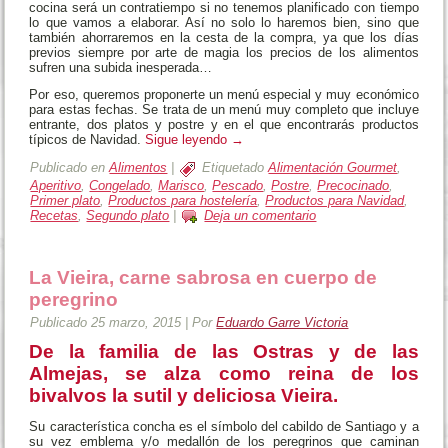
cocina será un contratiempo si no tenemos planificado con tiempo
lo que vamos a elaborar. Así no solo lo haremos bien, sino que
también ahorraremos en la cesta de la compra, ya que los días
previos siempre por arte de magia los precios de los alimentos
sufren una subida inesperada…
Por eso, queremos proponerte un menú especial y muy económico
para estas fechas. Se trata de un menú muy completo que incluye
entrante, dos platos y postre y en el que encontrarás productos
típicos de Navidad.
Sigue leyendo
→
Publicado en
Alimentos
|
Etiquetado
Alimentación Gourmet
,
Aperitivo
,
Congelado
,
Marisco
,
Pescado
,
Postre
,
Precocinado
,
Primer plato
,
Productos para hostelería
,
Productos para Navidad
,
Recetas
,
Segundo plato
|
Deja un comentario
La Vieira, carne sabrosa en cuerpo de
peregrino
Publicado
25 marzo, 2015
|
Por
Eduardo Garre Victoria
De la familia de las Ostras y de las
Almejas, se alza como reina de los
bivalvos la sutil y deliciosa Vieira.
Su característica concha es el símbolo del cabildo de Santiago y a
su vez emblema y/o medallón de los peregrinos que caminan