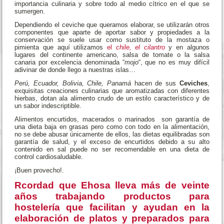
importancia culinaria y sobre todo al medio cítrico en el que se
sumergen.
Dependiendo el ceviche que queramos elaborar, se utilizarán otros
componentes que aparte de aportar sabor y propiedades a la
conservación se suele usar como sustituto de la mostaza o
pimienta que aquí utilizamos
el
chile, el cilantro
y en algunos
lugares del continente americano, salsa de tomate o la salsa
canaria por excelencia denominada “
mojo
“, que no es muy difícil
adivinar de donde llego a nuestras islas…
Perú, Ecuador, Bolivia, Chile, Panamá
hacen de sus
Ceviches
,
exquisitas creaciones culinarias que aromatizadas con diferentes
hierbas, dotan ala alimento crudo de un estilo característico y de
un sabor indescriptible.
Alimentos encurtidos, macerados o marinados son garantía de
una dieta baja en grasas pero como con todo en la alimentación,
no se debe abusar únicamente de ellos, las dietas equilibradas son
garantía de salud, y el exceso de encurtidos debido a su alto
contenido en sal puede no ser recomendable en una dieta de
control cardiosaludable.
¡Buen provecho!.
Rcordad que Ehosa lleva más de veinte
años trabajando productos para
hostelería que facilitan y ayudan en la
elaboración de platos y preparados para