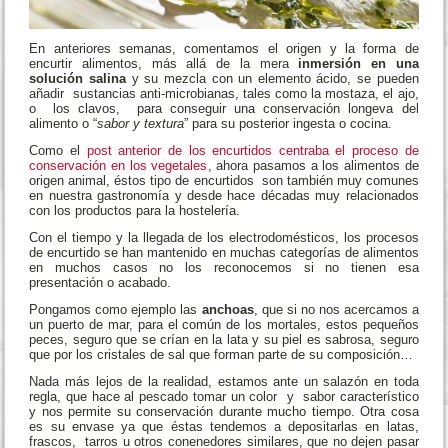
En anteriores semanas, comentamos el origen y la forma de
encurtir alimentos, más allá de la mera
inmersión en una
solución salina
y su mezcla con un elemento ácido, se pueden
añadir sustancias anti-microbianas, tales como la mostaza, el ajo,
o los clavos, para conseguir una conservación longeva del
alimento o “
sabor y textura
” para su posterior ingesta o cocina.
Como el
post anterior de los encurtidos centraba el proceso de
conservación en los vegetales
, ahora pasamos a los alimentos de
origen animal, éstos tipo de encurtidos son también muy comunes
en nuestra gastronomía y desde hace décadas muy relacionados
con los productos para la hostelería.
Con el tiempo y la llegada de los electrodomésticos, los procesos
de encurtido se han mantenido en muchas categorías de alimentos
en muchos casos no los reconocemos si no tienen esa
presentación o acabado.
Pongamos como ejemplo las
anchoas
, que si no nos acercamos a
un puerto de mar, para el común de los mortales, estos pequeños
peces, seguro que se crían en la lata y su piel es sabrosa, seguro
que por los cristales de sal que forman parte de su composición…
Nada más lejos de la realidad, estamos ante un salazón en toda
regla, que hace al pescado tomar un color y sabor característico
y nos permite su conservación durante mucho tiempo. Otra cosa
es su envase ya que éstas tendemos a depositarlas en latas,
frascos, tarros u otros conenedores similares, que no dejen pasar