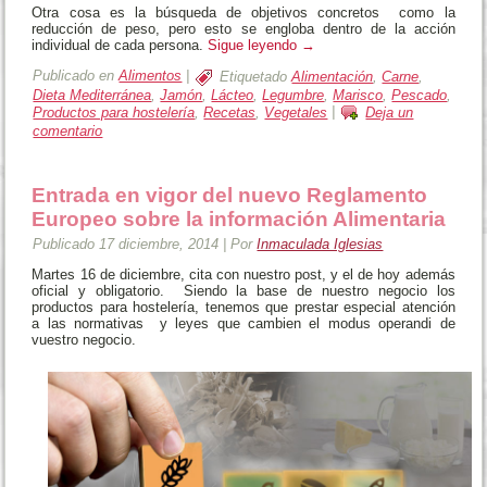
Otra cosa es la búsqueda de objetivos concretos como la
reducción de peso, pero esto se engloba dentro de la acción
individual de cada persona.
Sigue leyendo
→
Publicado en
Alimentos
|
Etiquetado
Alimentación
,
Carne
,
Dieta Mediterránea
,
Jamón
,
Lácteo
,
Legumbre
,
Marisco
,
Pescado
,
Productos para hostelería
,
Recetas
,
Vegetales
|
Deja un
comentario
Entrada en vigor del nuevo Reglamento
Europeo sobre la información Alimentaria
Publicado
17 diciembre, 2014
|
Por
Inmaculada Iglesias
Martes 16 de diciembre, cita con nuestro post, y el de hoy además
oficial y obligatorio. Siendo la base de nuestro negocio los
productos para hostelería, tenemos que prestar especial atención
a las normativas y leyes que cambien el modus operandi de
vuestro negocio.