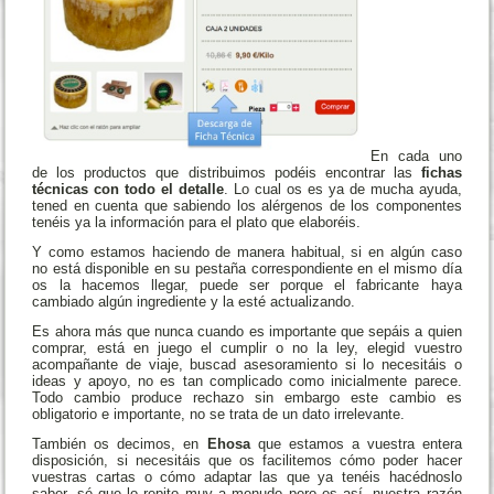
En cada uno
de los productos que distribuimos podéis encontrar las
fichas
técnicas con todo el detalle
. Lo cual os es ya de mucha ayuda,
tened en cuenta que sabiendo los alérgenos de los componentes
tenéis ya la información para el plato que elaboréis.
Y como estamos haciendo de manera habitual, si en algún caso
no está disponible en su pestaña correspondiente en el mismo día
os la hacemos llegar, puede ser porque el fabricante haya
cambiado algún ingrediente y la esté actualizando.
Es ahora más que nunca cuando es importante que sepáis a quien
comprar, está en juego el cumplir o no la ley, elegid vuestro
acompañante de viaje, buscad asesoramiento si lo necesitáis o
ideas y apoyo, no es tan complicado como inicialmente parece.
Todo cambio produce rechazo sin embargo este cambio es
obligatorio e importante, no se trata de un dato irrelevante.
También os decimos, en
Ehosa
que estamos a vuestra entera
disposición, si necesitáis que os facilitemos cómo poder hacer
vuestras cartas o cómo adaptar las que ya tenéis hacédnoslo
saber, sé que lo repito muy a menudo pero es así, nuestra razón