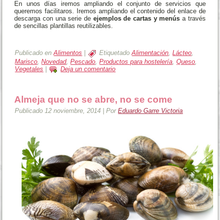
En unos días iremos ampliando el conjunto de servicios que
queremos facilitaros. Iremos ampliando el contenido del enlace de
descarga con una serie de
ejemplos de cartas y menús
a través
de sencillas plantillas reutilizables.
‘
Publicado en
Alimentos
|
Etiquetado
Alimentación
,
Lácteo
,
Marisco
,
Novedad
,
Pescado
,
Productos para hostelería
,
Queso
,
Vegetales
|
Deja un comentario
Almeja que no se abre, no se come
Publicado
12 noviembre, 2014
|
Por
Eduardo Garre Victoria