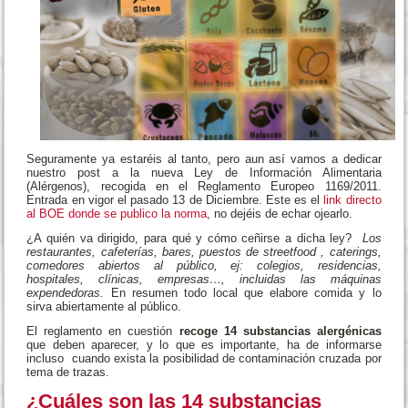
Seguramente ya estaréis al tanto, pero aun así vamos a dedicar
nuestro post a la nueva Ley de Información Alimentaria
(Alérgenos), recogida en el Reglamento Europeo 1169/2011.
Entrada en vigor el pasado 13 de Diciembre. Este es el
link directo
al BOE donde se publico la norma
, no dejéis de echar ojearlo.
¿A quién va dirigido, para qué y cómo ceñirse a dicha ley?
Los
restaurantes, cafeterías, bares, puestos de streetfood , caterings,
comedores abiertos al público, ej: colegios, residencias,
hospitales, clínicas, empresas…, incluidas las máquinas
expendedoras.
En resumen todo local que elabore comida y lo
sirva abiertamente al público.
El reglamento en cuestión
recoge 14 substancias alergénicas
que deben aparecer, y lo que es importante, ha de informarse
incluso cuando exista la posibilidad de contaminación cruzada por
tema de trazas.
¿Cuáles son las 14 substancias