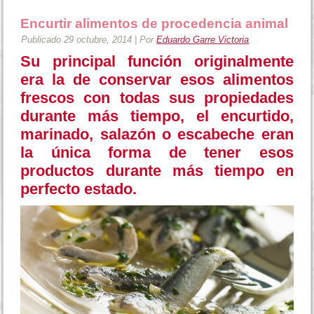
Encurtir alimentos de procedencia animal
Publicado
29 octubre, 2014
|
Por
Eduardo Garre Victoria
Su principal función originalmente
era la de conservar esos alimentos
frescos con todas sus propiedades
durante más tiempo,
el encurtido,
marinado, salazón o escabeche
eran
la única forma de tener esos
productos durante más tiempo en
perfecto estado.