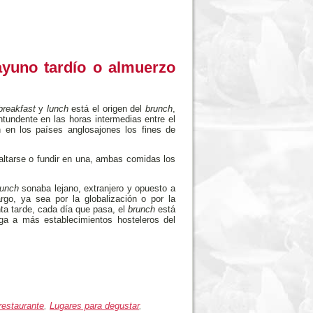
ayuno tardío o almuerzo
breakfast
y
lunch
está el origen del
brunch
,
tundente en las horas intermedias entre el
en los países anglosajones los fines de
altarse o fundir en una, ambas comidas los
runch
sonaba lejano, extranjero y opuesto a
go, ya sea por la globalización o por la
ta tarde, cada día que pasa, el
brunch
está
ega a más establecimientos hosteleros del
restaurante
,
Lugares para degustar
,