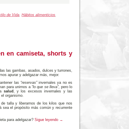
tilo de Vida
,
Hábitos alimenticios
,
n en camiseta, shorts y
as las gambas, asados, dulces y turrones,
mos apurar y adelgazar más, mejor.
antener las
“reservas”
invernales ya no es
aman para unirnos a
“lo que se lleva”
, pero lo
la
salud
, y los excesos invernales y las
 el organismo.
e talla y liberarnos de los kilos que nos
á sea el propósito más común y recurrente
eta para adelgazar?
Sigue leyendo
→