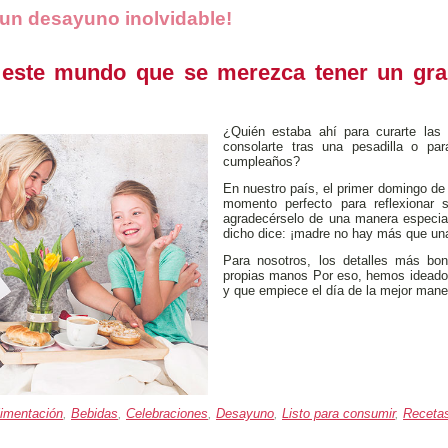
 un desayuno inolvidable!
 este mundo que se merezca tener un gran
¿Quién estaba ahí para curarte las 
consolarte tras una pesadilla o par
cumpleaños?
En nuestro país, el primer domingo de
momento perfecto para reflexionar 
agradecérselo de una manera especial
dicho dice: ¡madre no hay más que un
Para nosotros, los detalles más bo
propias manos Por eso, hemos ideado
y que empiece el día de la mejor mane
limentación
,
Bebidas
,
Celebraciones
,
Desayuno
,
Listo para consumir
,
Receta