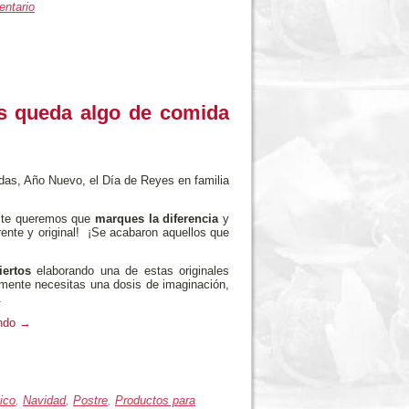
entario
os queda algo de comida
s, Año Nuevo, el Día de Reyes en familia
este queremos que
marques la diferencia
y
rente y original! ¡Se acabaron aquellos que
ertos
elaborando una de estas originales
mente necesitas una dosis de imaginación,
.
endo
→
ico
,
Navidad
,
Postre
,
Productos para