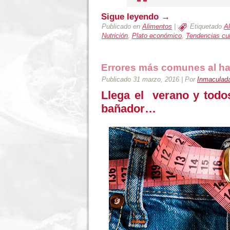
Sigue leyendo
→
Publicado en
Alimentos
|
Etiquetado
A
Nutrición
,
Plato económico
,
Tendencias cul
Errores más comunes al ha
Publicado
31 marzo, 2016
|
Por
Inmaculada
Llega el verano y todo
bañador…