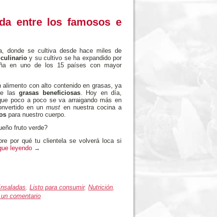
da entre los famosos e
ca, donde se cultiva desde hace miles de
culinario
y su cultivo se ha expandido por
aña en uno de los 15 países con mayor
 alimento con alto contenido en grasas, ya
re las
grasas beneficiosas
. Hoy en día,
 que poco a poco se va arraigando más en
onvertido en un
must
en nuestra cocina a
ios
para nuestro cuerpo.
eño fruto verde?
re por qué tu clientela se volverá loca si
gue leyendo
→
nsaladas
,
Listo para consumir
,
Nutrición
,
 un comentario