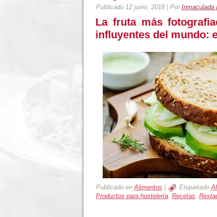
Publicado
12 junio, 2018
|
Por
Inmaculada 
La fruta más fotograf
influyentes del mundo:
Publicado en
Alimentos
|
Etiquetado
A
Productos para hostelería
,
Recetas
,
Resta