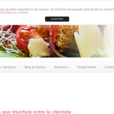
tenga la mejor experiencia de usuario. Si continúa navegando está dando su consen
tra
política de cookies
ACEPTAR
y Servicios
Blog de Ehosa
Recetario
Tienda Online
Contac
 que triunfará entre la clientela