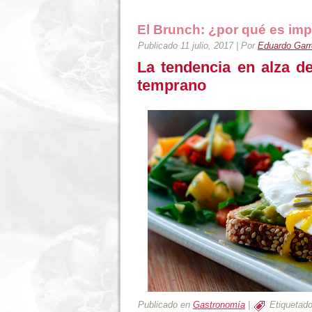
El Brunch: ¿por qué es imp
Publicado
11 julio, 2017
|
Por
Eduardo Garre
La tendencia en alza d
temprano
Publicado en
Gastronomía
|
Etiquetad