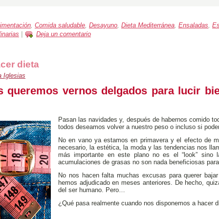
limentación
,
Comida saludable
,
Desayuno
,
Dieta Mediterránea
,
Ensaladas
,
Es
inarias
|
Deja un comentario
cer dieta
 Iglesias
s queremos vernos delgados para lucir bie
Pasan las navidades y, después de habernos comido tod
todos deseamos volver a nuestro peso o incluso si pode
No en vano ya estamos en primavera y el efecto de m
necesario, la estética, la moda y las tendencias nos ll
más importante en este plano no es el “look” sino 
acumulaciones de grasas no son nada beneficiosas para
No nos hacen falta muchas excusas para querer bajar d
hemos adjudicado en meses anteriores. De hecho, quiz
del ser humano. Pero…
¿Qué pasa realmente cuando nos disponemos a hacer di