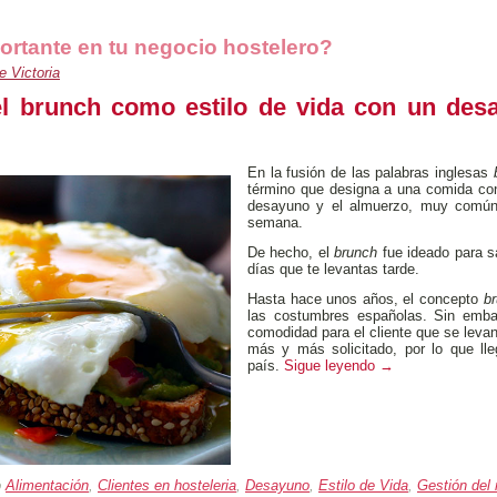
ortante en tu negocio hostelero?
 Victoria
el brunch como estilo de vida con un des
En la fusión de las palabras inglesas
término que designa a una comida con
desayuno y el almuerzo, muy común 
semana.
De hecho, el
brunch
fue ideado para s
días que te levantas tarde.
Hasta hace unos años, el concepto
b
las costumbres españolas. Sin embar
comodidad para el cliente que se levan
más y más solicitado, por lo que ll
país.
Sigue leyendo
→
o
Alimentación
,
Clientes en hosteleria
,
Desayuno
,
Estilo de Vida
,
Gestión del 