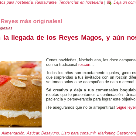
tos para hostelería
,
Restaurante
,
Tendencias en hostelería
|
Deja un com
 Reyes más originales!
glesias
 la llegada de los Reyes Magos, y aún n
Cenas navideñas, Nochebuena, las doce campanada
con su tradicional
roscón
…
Todos los años son exactamente iguales, ¡pero 
que sorprendas a tus invitados con un roscón dife
se toman solos o se acompañan de nata o crema!
Sé creativo y deja a tus comensales boquiabi
recetas que te presentamos a continuación. Única
paciencia y perseverancia para lograr este objetivo
¡Te aseguramos que no te arrepentirás!
Sigue ley
o
Alimentación
,
Azúcar
,
Desayuno
,
Listo para consumir
,
Marketing Gastronóm