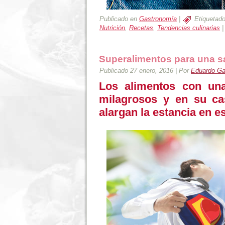
Publicado en
Gastronomía
|
Etiquetad
Nutrición
,
Recetas
,
Tendencias culinarias
Superalimentos para una s
Publicado
27 enero, 2016
|
Por
Eduardo Gar
Los alimentos con una
milagrosos y en su ca
alargan la estancia en e