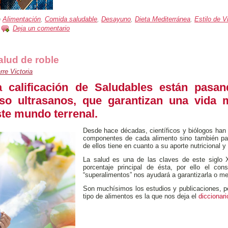
o
Alimentación
,
Comida saludable
,
Desayuno
,
Dieta Mediterránea
,
Estilo de V
|
Deja un comentario
alud de roble
re Victoria
 calificación de Saludables están pasan
so ultrasanos, que garantizan una vida 
ste mundo terrenal.
Desde hace décadas, científicos y biólogos han 
componentes de cada alimento sino también pa
de ellos tiene en cuanto a su aporte nutricional y
La salud es una de las claves de este siglo X
porcentaje principal de ésta, por ello el co
“superalimentos” nos ayudará a garantizarla o mej
Son muchísimos los estudios y publicaciones, pe
tipo de alimentos es la que nos deja el
diccionari