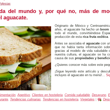
Iglesias
iada del mundo y, por qué no, más de mo
el aguacate
.
Originario de México y Centroaméri
años, el aguacate ha hecho un
boom 
todo el mundo, convirtiéndose Esp
producción de esta
rica fruta exótica
.
Antes se asociaba el
aguacate
con un
que no había tanta información sob
gracias al modelo de vida saludable
nuestra cultura, el aguacate se ha c
causa de sus
propiedades y benefic
¿Quieres conocer más sobre este pequ
¡Sigue leyendo este artículo y descub
incluyes el aguacate en tu menú!…
Si
limentación
,
Aperitivo
,
Clientes en hosteleria
,
Comida saludable
,
Desayuno
,
E
urante
,
Tendencias culinarias
,
Tendencias en hostelería
,
Vegetales
|
Deja