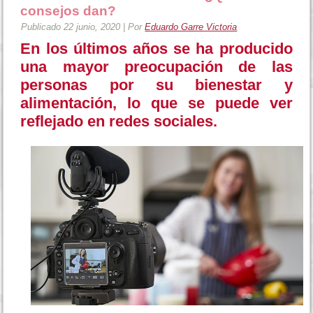
consejos dan?
Publicado
22 junio, 2020
|
Por
Eduardo Garre Victoria
En los últimos años se ha producido
una mayor preocupación de las
personas por su bienestar y
alimentación, lo que se puede ver
reflejado en redes sociales.