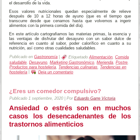
el desarrollo de la vida.
Esos valores nutricionales quedan especialmente de relieve
después de 10 a 12 horas de ayuno (que es el tiempo que
transcurre desde que cenamos hasta que volvemos a ingerir
alimentos con la primera comida del día).
En este artículo cartografiamos las materias primas, la esencia y
las ventajas de disfrutar del desayuno con un sabor dulce de
referencia en cuanto al sabor, poder calorífico en cuanto a su
nutrición, así como otras cualidades saludables.
Publicado en
Gastronomía
|
Etiquetado
Alimentación
,
Comida
saludable
,
Desayuno
,
Marketing Gastronómico
,
Merienda
,
Postre
,
Productos para hostelería
,
Tendencias culinarias
,
Tendencias en
hostelería
|
Deja un comentario
¿Eres un comedor compulsivo?
Publicado
1 septiembre, 2020
|
Por
Eduardo Garre Victoria
Ansiedad o estrés son en muchos
casos los desencadenantes de los
trastornos alimenticios