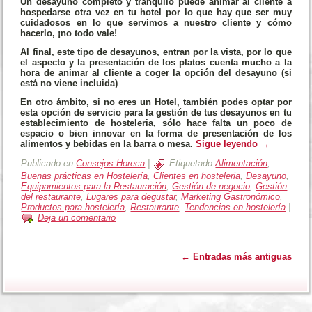
Un desayuno completo y tranquilo puede animar al cliente a
hospedarse otra vez en tu hotel por lo que hay que ser
muy
cuidadosos en lo que servimos
a nuestro cliente y cómo
hacerlo, ¡no todo vale!
Al final, este tipo de desayunos, entran por la vista, por lo que
e
l aspecto y la presentación de los platos cuenta mucho
a la
hora de animar al cliente a coger la opción del desayuno (si
está no viene incluida)
En otro ámbito, si no eres un Hotel, también podes optar por
esta opción de servicio para la gestión de tus desayunos en tu
establecimiento de hosteleria, sólo hace falta un poco de
espacio o bien innovar en la forma de presentación de los
alimentos y bebidas en la barra o mesa.
Sigue leyendo
→
Publicado en
Consejos Horeca
|
Etiquetado
Alimentación
,
Buenas prácticas en Hostelería
,
Clientes en hosteleria
,
Desayuno
,
Equipamientos para la Restauración
,
Gestión de negocio
,
Gestión
del restaurante
,
Lugares para degustar
,
Marketing Gastronómico
,
Productos para hostelería
,
Restaurante
,
Tendencias en hostelería
|
Deja un comentario
←
Entradas más antiguas