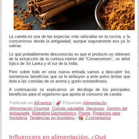
La canela es una de las especias más utilizadas en la cocina, y la
consumimos desde la antigüedad, aunque seguramente eso ya lo
sabías.
Lo que probablemente desconocías es que el producto se obtienen
de la extracción de la corteza interior del “Cinnamomum”, un árbol
típico de Sri Lanka y el sur de la India.
Pero sobre todo en esta nueva entrada vamos a descubrir los
numerosos beneficios que se le atribuyen a este polvo ámbar que
dota a las comidas de un aroma y gusto extraordinario.
A continuación os explicamos un decálogo de los principales
beneficios para el organismo que aporta el consumo de canela:
Publicado en
Alimentos
|
Etiquetado
Alimentación
,
Alimentación Gourmet
,
Comida saludable
,
Desayuno
,
Gestión del
restaurante
,
Marketing Gastronómico
,
Postre
,
Productos para
hostelería
,
Tendencias en hostelería
|
2 comentarios
Influencers en alimentación. ¿Qué