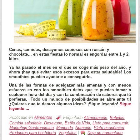
Cenas, comidas, desayunos copiosos con roscón y
chocolate…
en estas fiestas lo normal es engordar entre 1 y 2
kilos.
Ya ha pasado el mes en el que se coge más peso del año, y
ahora ¡hay que evitar esos excesos para estar saludable! Los
smoothies pueden ayudarte a conseguirlo.
Una de las formas de adelgazar más amenas y con menos
esfuerzo es con los
smoothies detox que te puedes tomar a
cualquier hora del día
y con la combinación de sabores que tú
prefieras. ¡Todo un mundo de posibilidades se abre ante ti!
¿Quieres que te demos algunas ideas? ¡Sigue leyendo!
Sigue
leyendo
→
Publicado en
Alimentos
|
Etiquetado
Alimentación
,
Bebidas
,
Comida saludable
,
Desayuno
,
Estilo de Vida
,
Listo para consumir
,
Marketing Gastronómico
,
Merienda
,
Nutrición
,
Plato económico
,
Productos para hostelería
,
Vegetales
|
Deja un comentario