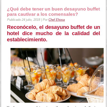
¿Qué debe tener un buen desayuno buffet
para cautivar a los comensales?
Publicado
24 julio, 2018
|
Por
Chef Ehosa
Reconócelo, el desayuno buffet de un
hotel dice mucho de la calidad del
establecimiento.