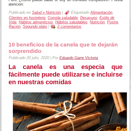
atención:
Publicado en
Salud y Nutrición
|
Etiquetado
Alimentación
,
Clientes en hosteleria
,
Comida saludable
,
Desayuno
,
Estilo de
Vida
,
Hábitos alimenticios
,
Hábitos saludables
,
Nutrición
,
Postre
,
Ración
,
Segundo plato
|
2 comentarios
10 beneficios de la canela que te dejarán
sorprendido
Publicado
20 julio, 2020
|
Por
Eduardo Garre Victoria
La canela es una especia que
fácilmente puede utilizarse e incluirse
en nuestras comidas