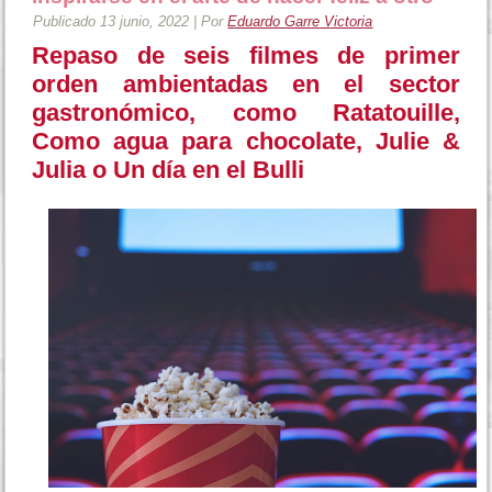
Publicado
13 junio, 2022
|
Por
Eduardo Garre Victoria
Repaso de seis filmes de primer
orden ambientadas en el sector
gastronómico, como Ratatouille,
Como agua para chocolate, Julie &
Julia
o Un día en el Bulli