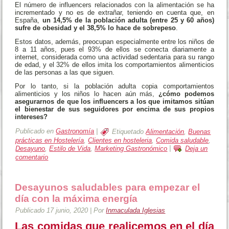
El número de influencers relacionados con la alimentación se ha
incrementado y no es de extrañar, teniendo en cuenta que, en
España,
un 14,5% de la población adulta (entre 25 y 60 años)
sufre de obesidad y el 38,5% lo hace de sobrepeso
.
Estos datos, además, preocupan especialmente entre los niños de
8 a 11 años, pues el 93% de ellos se conecta diariamente a
internet, considerada como una actividad sedentaria para su rango
de edad, y el 32% de ellos imita los comportamientos alimenticios
de las personas a las que siguen.
Por lo tanto, si la población adulta copia comportamientos
alimenticios y los niños lo hacen aún más,
¿cómo podemos
asegurarnos de que los influencers a los que imitamos sitúan
el bienestar de sus seguidores por encima de sus propios
intereses?
Publicado en
Gastronomía
|
Etiquetado
Alimentación
,
Buenas
prácticas en Hostelería
,
Clientes en hosteleria
,
Comida saludable
,
Desayuno
,
Estilo de Vida
,
Marketing Gastronómico
|
Deja un
comentario
Desayunos saludables para empezar el
día con la máxima energía
Publicado
17 junio, 2020
|
Por
Inmaculada Iglesias
Las comidas que realicemos en el día