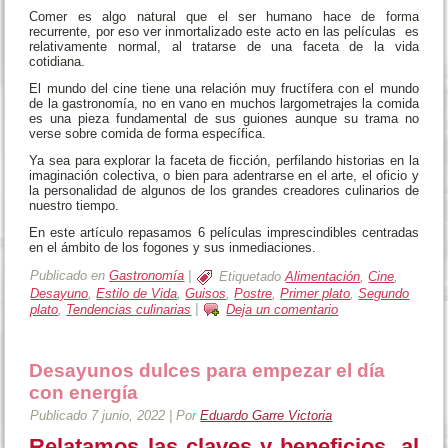
Comer es algo natural que el ser humano hace de forma
recurrente, por eso ver inmortalizado este acto en las películas es
relativamente normal, al tratarse de una faceta de la vida
cotidiana.
El mundo del cine tiene una relación muy fructífera con el mundo
de la gastronomía, no en vano en muchos largometrajes la comida
es una pieza fundamental de sus guiones aunque su trama no
verse sobre comida de forma específica.
Ya sea para explorar la faceta de ficción, perfilando historias en la
imaginación colectiva, o bien para adentrarse en el arte, el oficio y
la personalidad de algunos de los grandes creadores culinarios de
nuestro tiempo.
En este artículo repasamos 6 películas imprescindibles centradas
en el ámbito de los fogones y sus inmediaciones.
Publicado en
Gastronomía
|
Etiquetado
Alimentación
,
Cine
,
Desayuno
,
Estilo de Vida
,
Guisos
,
Postre
,
Primer plato
,
Segundo
plato
,
Tendencias culinarias
|
Deja un comentario
Desayunos dulces para empezar el día
con energía
Publicado
7 junio, 2022
|
Por
Eduardo Garre Victoria
Relatamos las claves y beneficios, al