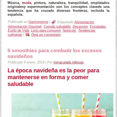
Música,
moda
, pintura,
naturaleza, tranquilidad, emplatados
originales
y experimentación son los
conceptos clave
de una
tendencia que ha cruzado diversas fronteras, incluida la
española.
Publicado en
Gastronomía
|
Etiquetado
Alimentación
,
Alimentación Gourmet
,
Comida saludable
,
Desayuno
,
Ensaladas
,
Estilo de Vida
,
Listo para consumir
,
Nutrición
,
Tendencias
culinarias
|
Deja un comentario
5 smoothies para combatir los excesos
navideños
Publicado
8 enero, 2019
|
Por
Inmaculada Iglesias
La época navideña es la peor para
mantenerse en forma y comer
saludable