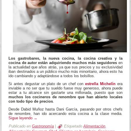
Los gastrobares, la nueva cocina, la cocina creativa y la
cocina de autor están adquiriendo muchos más seguidores
en
la actualidad que años atrás, ya que sus precios y su exclusividad
iban destinados a un público mucho más minoritario, ahora esto ha
ido cambiando y adaptándose a todos los bolsillos.
Si antes degustar un plato de un chef con
estrella Michelín
era
inviable a no ser que tu sueldo fuese muy generoso, ahora puede
estar a tu alcance sin gastarte una millonada, puesto que son
muchos los cocineros de renombre que han abierto locales
con todo tipo de precios
.
Desde Dabid Muñoz hasta Dani García, pasando por otros chefs
de renombre, han ido acercando esta cocina a la clase media.
Sigue leyendo
→
Publicado en
Gastronomía
|
Etiquetado
Alimentación
,