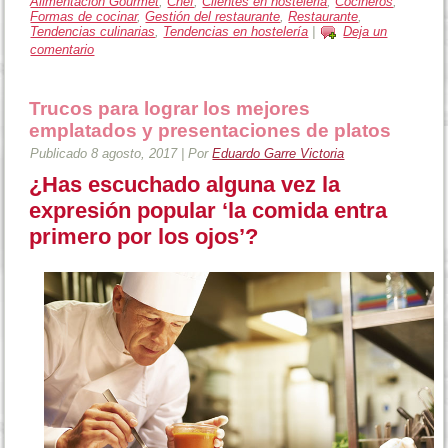
Alimentación Gourmet
,
Chef
,
Clientes en hosteleria
,
Cocineros
,
Formas de cocinar
,
Gestión del restaurante
,
Restaurante
,
Tendencias culinarias
,
Tendencias en hostelería
|
Deja un
comentario
Trucos para lograr los mejores
emplatados y presentaciones de platos
Publicado
8 agosto, 2017
|
Por
Eduardo Garre Victoria
¿Has escuchado alguna vez la
expresión popular ‘la comida entra
primero por los ojos’?