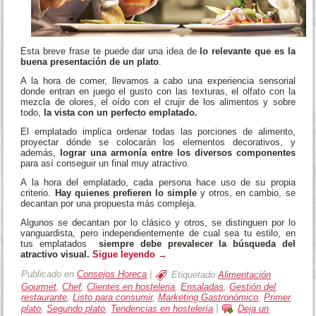
Esta breve frase te puede dar una idea de
lo relevante que es la
buena presentación de un plato
.
A la hora de comer, llevamos a cabo una experiencia sensorial
donde entran en juego el gusto con las texturas, el olfato con la
mezcla de olores, el oído con el crujir de los alimentos y sobre
todo,
la vista con un perfecto emplatado.
El emplatado implica ordenar todas las porciones de alimento,
proyectar dónde se colocarán los elementos decorativos, y
además,
lograr una armonía entre los diversos componentes
para así conseguir un final muy atractivo.
A la hora del emplatado, cada persona hace uso de su propia
criterio.
Hay quienes prefieren lo simple
y otros, en cambio, se
decantan por una propuesta más compleja.
Algunos se decantan por lo clásico y otros, se distinguen por lo
vanguardista, pero independientemente de cual sea tu estilo, en
tus emplatados
siempre debe prevalecer la búsqueda del
atractivo visual.
Sigue leyendo
→
Publicado en
Consejos Horeca
|
Etiquetado
Alimentación
Gourmet
,
Chef
,
Clientes en hosteleria
,
Ensaladas
,
Gestión del
restaurante
,
Listo para consumir
,
Marketing Gastronómico
,
Primer
plato
,
Segundo plato
,
Tendencias en hostelería
|
Deja un