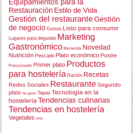
Equipamientos para la
Restauración
Estilo de Vida
Gestión del restaurante
Gestión
de negocio
Listo para consumir
Guisos
Marketing
Lugares para degustar
Gastronómico
Novedad
Merienda
Nutrición
Plato económico
Postre
Pescado
Productos
Primer plato
Precocinado
para hostelería
Recetas
Ración
Restaurante
Redes Sociales
Segundo
Tecnología en la
plato
Tapas
Sin gluten
Tendencias culinarias
hostelería
Tendencias en hostelería
Vegetales
Vino