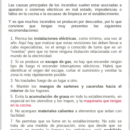
Las causas principales de los incendios suelen estar asociadas a
aparatos o sistemas eléctricos en mal estado, imprudencias o
fallos en la cocina o la escasez de limpieza en el establecimiento.
Y es que muchos incendios se producen por descuidos, por lo que
conviene que tengas muy presentes las siguientes
recomendaciones:
Revisa las
instalaciones eléctricas
, como mínimo, una vez al
año. Aquí hay que matizar que estas revisiones las deben llevar a
cabo especialistas, no el amigo o conocido de turno que es un
“manitas” pero que no tiene ninguna titulación relacionada con el
mundo de la electricidad.
Si se produce un
escape de gas
, no hay que encender ningún
tipo de fuego ni encender interruptores eléctricos. Habrá que
identificar el origen del escape, cortar el suministro y ventilar la
zona lo más rápidamente posible.
No traslades fuego de un lugar a otro.
Mantén los
mangos de sartenes y cacerolas hacia el
interior
de los fogones.
Evita la
acumulación de grasa
en todo tu establecimiento, en
especial en los utensilios y los trapos, y la
maquinaria que tengas
en la cocina
.
No acerques
materiales calientes
a elementos que ardan con
facilidad.
No permitas que se fume en tu establecimiento. No solo se
trata de una medida de precaución, sino que desde que se
pusiera en marcha la famosa ley antitabaco, está
prohibido