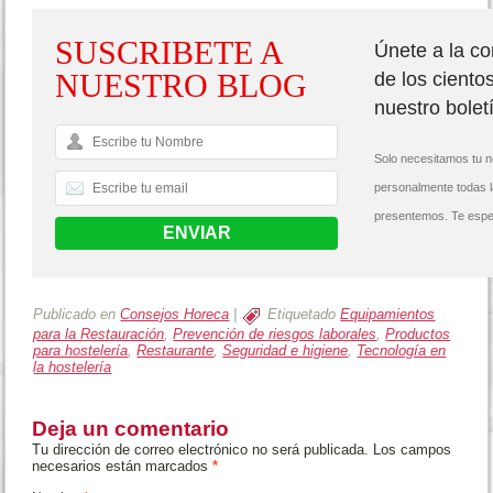
SUSCRIBETE A
Únete a la c
NUESTRO BLOG
de los ciento
nuestro bolet
Solo necesitamos tu n
personalmente todas 
presentemos. Te espe
Publicado en
Consejos Horeca
|
Etiquetado
Equipamientos
para la Restauración
,
Prevención de riesgos laborales
,
Productos
para hostelería
,
Restaurante
,
Seguridad e higiene
,
Tecnología en
la hostelería
Deja un comentario
Tu dirección de correo electrónico no será publicada. Los campos
necesarios están marcados
*