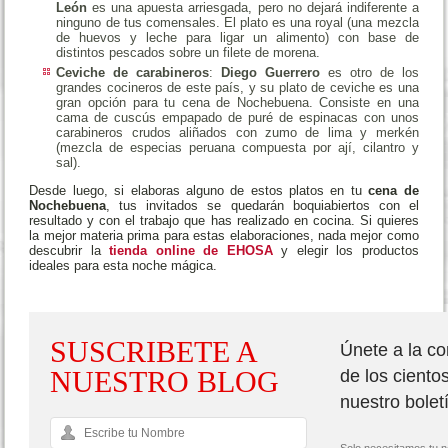
León
es una apuesta arriesgada, pero no dejará indiferente a
ninguno de tus comensales. El plato es una royal (una mezcla
de huevos y leche para ligar un alimento) con base de
distintos pescados sobre un filete de morena.
Ceviche de carabineros
:
Diego Guerrero
es otro de los
grandes cocineros de este país, y su plato de ceviche es una
gran opción para tu cena de Nochebuena. Consiste en una
cama de cuscús empapado de puré de espinacas con unos
carabineros crudos aliñados con zumo de lima y merkén
(mezcla de especias peruana compuesta por ají, cilantro y
sal).
Desde luego, si elaboras alguno de estos platos en tu
cena de
Nochebuena
, tus invitados se quedarán boquiabiertos con el
resultado y con el trabajo que has realizado en cocina. Si quieres
la mejor materia prima para estas elaboraciones, nada mejor como
descubrir la
tienda online de EHOSA
y elegir los productos
ideales para esta noche mágica.
´
SUSCRIBETE A
Únete a la c
NUESTRO BLOG
de los ciento
nuestro bolet
Solo necesitamos tu n