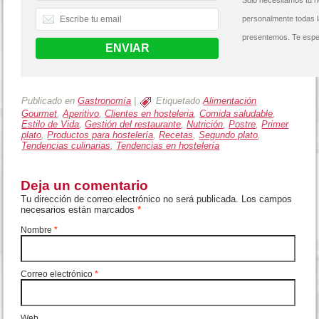
personalmente todas 
presentemos. Te espe
Publicado en
Gastronomía
|
Etiquetado
Alimentación
Gourmet
,
Aperitivo
,
Clientes en hosteleria
,
Comida saludable
,
Estilo de Vida
,
Gestión del restaurante
,
Nutrición
,
Postre
,
Primer
plato
,
Productos para hostelería
,
Recetas
,
Segundo plato
,
Tendencias culinarias
,
Tendencias en hostelería
Deja un comentario
Tu dirección de correo electrónico no será publicada. Los campos
necesarios están marcados
*
Nombre
*
Correo electrónico
*
Web