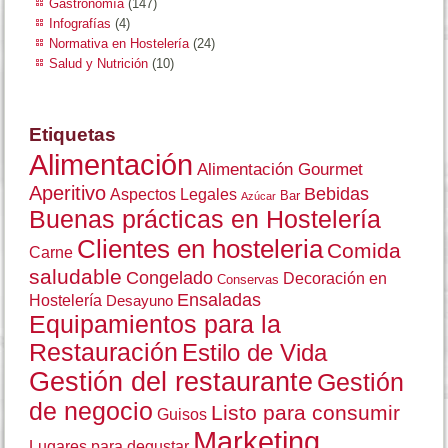
Gastronomía
(147)
Infografías
(4)
Normativa en Hostelería
(24)
Salud y Nutrición
(10)
Etiquetas
Alimentación
Alimentación Gourmet
Aperitivo
Bebidas
Aspectos Legales
Bar
Azúcar
Buenas prácticas en Hostelería
Clientes en hosteleria
Comida
Carne
saludable
Congelado
Decoración en
Conservas
Ensaladas
Hostelería
Desayuno
Equipamientos para la
Restauración
Estilo de Vida
Gestión del restaurante
Gestión
de negocio
Listo para consumir
Guisos
Marketing
Lugares para degustar