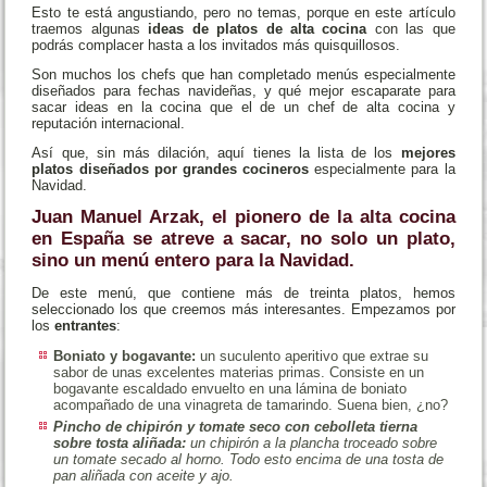
Esto te está angustiando, pero no temas, porque en este artículo
traemos algunas
ideas de platos de alta cocina
con las que
podrás complacer hasta a los invitados más quisquillosos.
Son muchos los chefs que han completado menús especialmente
diseñados para fechas navideñas, y qué mejor escaparate para
sacar ideas en la cocina que el de un chef de alta cocina y
reputación internacional.
Así que, sin más dilación, aquí tienes la lista de los
mejores
platos diseñados por grandes cocineros
especialmente para la
Navidad.
Juan Manuel Arzak, el pionero de la alta cocina
en España se atreve a sacar, no solo un plato,
sino un menú entero para la Navidad.
De este menú, que contiene más de treinta platos, hemos
seleccionado los que creemos más interesantes. Empezamos por
los
entrantes
:
Boniato y bogavante:
un suculento aperitivo que extrae su
sabor de unas excelentes materias primas. Consiste en un
bogavante escaldado envuelto en una lámina de boniato
acompañado de una vinagreta de tamarindo. Suena bien, ¿no?
Pincho de chipirón y tomate seco con cebolleta tierna
sobre tosta aliñada:
un chipirón a la plancha troceado sobre
un tomate secado al horno. Todo esto encima de una tosta de
pan aliñada con aceite y ajo.