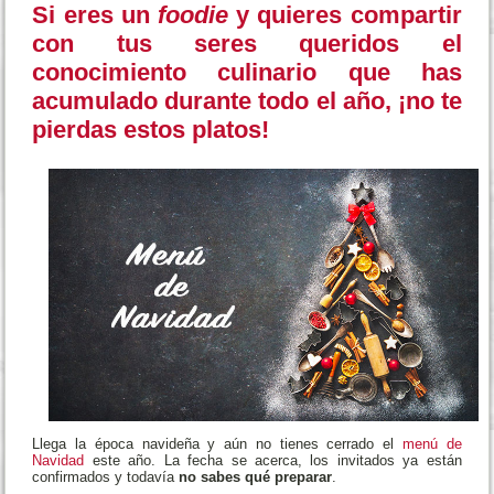
Si eres un
foodie
y quieres compartir
con tus seres queridos el
conocimiento culinario que has
acumulado durante todo el año, ¡no te
pierdas estos platos!
Llega la época navideña y aún no tienes cerrado el
menú de
Navidad
este año. La fecha se acerca, los invitados ya están
confirmados y todavía
no sabes qué preparar
.