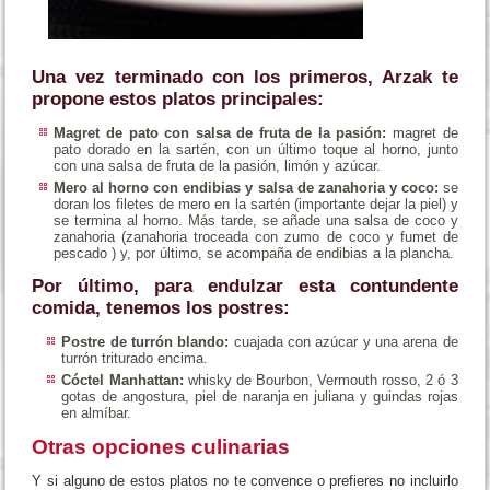
Una vez terminado con los primeros, Arzak te
propone estos platos principales:
Magret de pato con salsa de fruta de la pasión:
magret de
pato dorado en la sartén, con un último toque al horno, junto
con una salsa de fruta de la pasión, limón y azúcar.
Mero al horno con endibias y salsa de zanahoria y coco:
se
doran los filetes de mero en la sartén (importante dejar la piel) y
se termina al horno. Más tarde, se añade una salsa de coco y
zanahoria (zanahoria troceada con zumo de coco y fumet de
pescado ) y, por último, se acompaña de endibias a la plancha.
Por último, para endulzar esta contundente
comida, tenemos los postres:
Postre de turrón blando:
cuajada con azúcar y una arena de
turrón triturado encima.
Cóctel Manhattan:
whisky de Bourbon, Vermouth rosso, 2 ó 3
gotas de angostura, piel de naranja en juliana y guindas rojas
en almíbar.
Otras opciones culinarias
Y si alguno de estos platos no te convence o prefieres no incluirlo