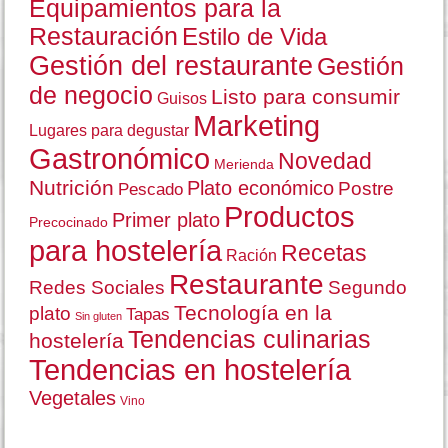
Equipamientos para la
Restauración
Estilo de Vida
Gestión del restaurante
Gestión
de negocio
Listo para consumir
Guisos
Marketing
Lugares para degustar
Gastronómico
Novedad
Merienda
Nutrición
Plato económico
Postre
Pescado
Productos
Primer plato
Precocinado
para hostelería
Recetas
Ración
Restaurante
Redes Sociales
Segundo
Tecnología en la
plato
Tapas
Sin gluten
Tendencias culinarias
hostelería
Tendencias en hostelería
Vegetales
Vino