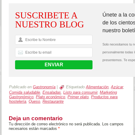
SUSCRIBETE A
Únete a la c
NUESTRO BLOG
de los ciento
nuestro bolet
Solo necesitamos tu n
personalmente todas 
presentemos. Te espe
Publicado en
Gastronomía
|
Etiquetado
Alimentación
,
Azúcar
,
Comida saludable
,
Ensaladas
,
Listo para consumir
,
Marketing
Gastronómico
,
Plato económico
,
Primer plato
,
Productos para
hostelería
,
Queso
,
Restaurante
Deja un comentario
Tu dirección de correo electrónico no será publicada. Los campos
necesarios están marcados
*