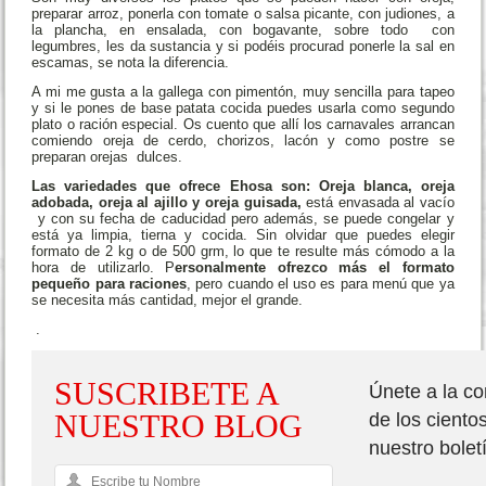
preparar arroz, ponerla con tomate o salsa picante, con judiones, a
la plancha, en ensalada, con bogavante, sobre todo con
legumbres, les da sustancia y si podéis procurad ponerle la sal en
escamas, se nota la diferencia.
A mi me gusta a la gallega con pimentón, muy sencilla para tapeo
y si le pones de base patata cocida puedes usarla como segundo
plato o ración especial. Os cuento que allí los carnavales arrancan
comiendo oreja de cerdo, chorizos, lacón y como postre se
preparan orejas dulces.
Las variedades que ofrece Ehosa son: Oreja blanca, oreja
adobada, oreja al ajillo y oreja guisada,
está envasada al vacío
y con su fecha de caducidad pero además, se puede congelar y
está ya limpia, tierna y cocida. Sin olvidar que puedes elegir
formato de 2 kg o de 500 grm, lo que te resulte más cómodo a la
hora de utilizarlo. P
ersonalmente ofrezco más el formato
pequeño para raciones
, pero cuando el uso es para menú que ya
se necesita más cantidad, mejor el grande.
.
SUSCRIBETE A
Únete a la c
NUESTRO BLOG
de los ciento
nuestro bolet