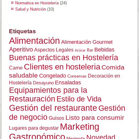
Normativa en Hostelería
(24)
Salud y Nutrición
(10)
Etiquetas
Alimentación
Alimentación Gourmet
Aperitivo
Bebidas
Aspectos Legales
Bar
Azúcar
Buenas prácticas en Hostelería
Clientes en hosteleria
Comida
Carne
saludable
Congelado
Decoración en
Conservas
Ensaladas
Hostelería
Desayuno
Equipamientos para la
Restauración
Estilo de Vida
Gestión del restaurante
Gestión
de negocio
Listo para consumir
Guisos
Marketing
Lugares para degustar
Gastronómico
Novedad
Merienda