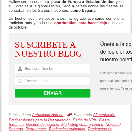
Halloween, en concreto,
pasó de Europa a Estados Unidos
y de
allí, gracias a la globalización, llegó a países donde las fiestas se
centraban en los Santos Inocentes,
como España
.
De hecho, aquí, en pocos años, ha logrado asentarse como una
tradición más y toda una
oportunidad para hacer caja
a finales
de octubre.
SUSCRIBETE A
Únete a la c
NUESTRO BLOG
de los ciento
nuestro bolet
Solo necesitamos tu n
personalmente todas 
presentemos. Te espe
Publicado en
Actualidad Horeca
|
Etiquetado
Alimentación
,
Equipamientos para la Restauración
,
Estilo de Vida
,
Fiesta
temática
,
Gestión de negocio
,
Marketing Gastronómico
,
Novedad
,
Recetas
,
Restaurante
,
Tendencias culinarias
,
Tendencias en