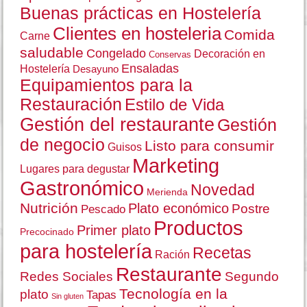
Buenas prácticas en Hostelería
Clientes en hosteleria
Comida
Carne
saludable
Congelado
Decoración en
Conservas
Ensaladas
Hostelería
Desayuno
Equipamientos para la
Restauración
Estilo de Vida
Gestión del restaurante
Gestión
de negocio
Listo para consumir
Guisos
Marketing
Lugares para degustar
Gastronómico
Novedad
Merienda
Nutrición
Plato económico
Postre
Pescado
Productos
Primer plato
Precocinado
para hostelería
Recetas
Ración
Restaurante
Redes Sociales
Segundo
Tecnología en la
plato
Tapas
Sin gluten