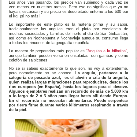
Los años van pasando, los precios van subiendo y cada vez se
ven menos en nuestras mesas. Pero eso no significa que ya no
hayan, escasean y su precio es desorbitado entorno a los 600 eur
el kg, ¡si no más!
Lo importante de este plato es la materia prima y su sabor,
tradicionalmente las angulas eran el plato por excelencia de
muchas sociedades y familias del norte el día de San Sebastián,
así como en Nochebuena y Nochevieja aunque su consumo llega
a todos los rincones de la geografía española.
La manera de prepararlas más popular es
“Angulas a la bilbaína”
,
aunque también pueden verse en ensaladas, con gambas y como
colofón de salpicones.
No sé si sabéis exactamente lo que son, no voy a extenderme,
pero normalmente no se conoce.
La angula, pertenece a la
categoría de pescado azul, es el alevín o cría de la anguila,
quien realiza largas migraciones para reproducirse, desde los
ríos europeos (en España), hasta los lugares para el desove.
Algunos ejemplares
realizan un recorrido de más de 5.000 km
a lo largo de 2 ó 3 años para llegar hasta allí desde Europa.
En el recorrido no necesitan alimentarse. Puede serpentear
por tierra firme durante varios kilómetros respirando a través
de la piel.