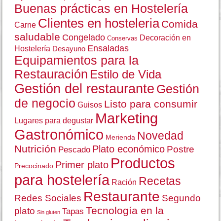
Buenas prácticas en Hostelería
Clientes en hosteleria
Comida
Carne
saludable
Congelado
Decoración en
Conservas
Ensaladas
Hostelería
Desayuno
Equipamientos para la
Restauración
Estilo de Vida
Gestión del restaurante
Gestión
de negocio
Listo para consumir
Guisos
Marketing
Lugares para degustar
Gastronómico
Novedad
Merienda
Nutrición
Plato económico
Postre
Pescado
Productos
Primer plato
Precocinado
para hostelería
Recetas
Ración
Restaurante
Redes Sociales
Segundo
Tecnología en la
plato
Tapas
Sin gluten