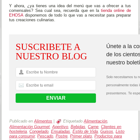
Y ahora, ¿ya tienes una idea del menú que vas a ofrecer a tus
comensales? Sea cual sea, recuerda que en la
tienda online de
EHOSA
disponemos de todo lo que vas a necesitar para preparar
tus creaciones culinarias.
´
SUSCRIBETE A
Únete a la c
NUESTRO BLOG
de los ciento
nuestro bolet
Solo necesitamos tu n
personalmente todas 
presentemos. Te espe
Publicado en
Alimentos
|
Etiquetado
Alimentación
,
Alimentación Gourmet
,
Aperitivo
,
Bebidas
,
Carne
,
Clientes en
hosteleria
,
Congelado
,
Ensaladas
,
Estilo de Vida
,
Guisos
,
Listo
para consumir
,
Pescado
,
Postre
,
Primer plato
,
Productos para