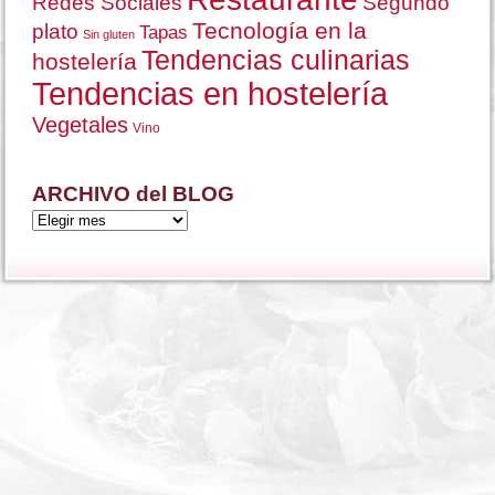
Nutrición
Plato económico
Postre
Pescado
Productos
Primer plato
Precocinado
para hostelería
Recetas
Ración
Restaurante
Redes Sociales
Segundo
Tecnología en la
plato
Tapas
Sin gluten
Tendencias culinarias
hostelería
Tendencias en hostelería
Vegetales
Vino
ARCHIVO del BLOG