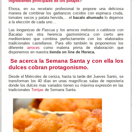
siendo fieles a la tradición y sobre todo al gusto o necesidad de
nuestros clientes de hostelería, disponemos de los ingredientes
principales para estos potajes de vigilia.
Productos para
hostelería
en formatos adecuados a cada establecimiento para
que el desarrollo de estos platos en estos días finales del invierno
sean fáciles, cómodos y como no, deliciosos al mismo tiempo.
¿Qué os parecería elaborar
una ensalada a base de los
ingredientes principales de los potajes
?
Ehosa, en su recetario profesional te propone una deliciosa
manera de combinar los garbanzos cocidos con espinaca cruda,
tomates secos y patata hervida,… el
bacalo ahumado
lo dejamos
a la elección de cada uno…
Las
longanizas de Pascua
y
los arroces melosos o caldosos con
Bacalao
son otra herencia gastronómica con cierto aire
mediterráneo que combina perfectamente con los elaborados
tradicionales castellanos. Para ello también te proponemos los
diferente
arroces
como materia prima de elaboración que
disponemos en nuestra
tienda on line de Horeca.
Se acerca la Semana Santa y con ella los
dulces cobran protagonismo.
Desde el Miércoles de ceniza, hasta la tarde del Jueves Santo, se
transforman los 40 días en unas magníficas salas de repostería
donde los dulces mas variados tienen su máxima expresión en las
tradicionales
Torrijas
de Semana Santa.