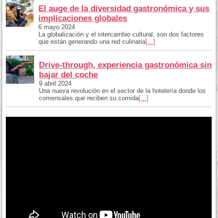
gamificación
12 junio 2024
Analizamos diferentes estrategias de gamificación, como
tarjetas de fidelización o juegos colaborativos, que vinculan a los
comensales de un restaurante
[...]
El auge de la diversidad gastronómica y sus
implicaciones globales
6 mayo 2024
La globalización y el intercambio cultural, son dos factores
que están generando una red culinaria
[...]
Drive-through, experiencia gastronómica sin
bajar del coche
9 abril 2024
Una nueva revolución en el sector de la hotelería donde los
comensales que reciben su comida
[...]