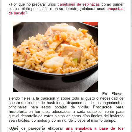
perdurado hasta nuestro días.
Actualmente se sigue así, aunque, la vanguardia, y sobre todo la
innovación en los procesos e ingredientes, los ha sofisticado de tal
forma que podemos encontrar preparados a base de
bacalao
confitado sobre lechos de verdes de espinacas acompañado de
puré de garbanzo.
La esencia no cambia, ahora bien, la
cons o
deconstrucción
del plato original sí es una realidad.
¿Por qué no preparar unos
canelones de espinacas
como primer
plato o plato principal?, o en su defecto, ¿elaborar unas
croquetas
de bacalo
?
En Ehosa,