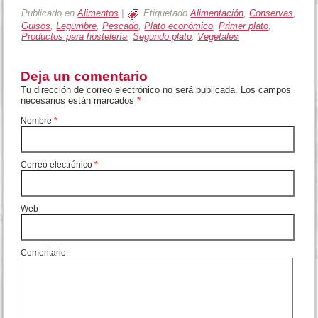
personalmente todas 
presentemos. Te espe
Publicado en
Alimentos
|
Etiquetado
Alimentación
,
Conservas
,
Guisos
,
Legumbre
,
Pescado
,
Plato económico
,
Primer plato
,
Productos para hostelería
,
Segundo plato
,
Vegetales
Deja un comentario
Tu dirección de correo electrónico no será publicada. Los campos
necesarios están marcados
*
Nombre
*
Correo electrónico
*
Web