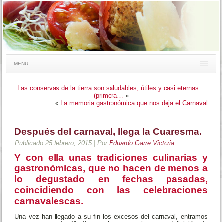
Uso de cookies
Este sitio web utiliza cookies para que usted tenga la mejor experiencia de
usuario. Si continúa navegando está dando su consentimiento para la
aceptación de las mencionadas cookies y la aceptación de nuestra
política de
cookies
ACEPTAR
MENU
Las conservas de la tierra son saludables, útiles y casi eternas…
(primera…
»
«
La memoria gastronómica que nos deja el Carnaval
Después del carnaval, llega la Cuaresma.
Publicado
25 febrero, 2015
|
Por
Eduardo Garre Victoria
Y con ella unas tradiciones culinarias y