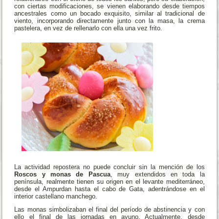
espolvoreada y ligeros toques de canela. Es una magnífica opción
que no solo puede degustarse en estos meses, sino que ya
forman parte de las cartas de muchos establecimientos que
deciden incluirla como imprescindible durante todo el año.
Otra delicia azucarada que se mantiene viva son lo
buñuelos, de
carnaval o semana santa
, y como tales, aplicables a esta etapa
de 40 días gastronómicos que es la cuaresma. Suelen
relacionarse con el otoño de todos los santos, pero su elaboración,
con ciertas modificaciones, se vienen elaborando desde tiempos
ancestrales como un bocado exquisito, similar al tradicional de
viento, incorporando directamente junto con la masa, la crema
pastelera, en vez de rellenarlo con ella una vez frito.