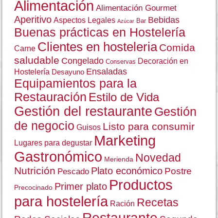
Normativa en Hostelería
(24)
Salud y Nutrición
(10)
Etiquetas
Alimentación
Alimentación Gourmet
Aperitivo
Bebidas
Aspectos Legales
Bar
Azúcar
Buenas prácticas en Hostelería
Clientes en hosteleria
Comida
Carne
saludable
Congelado
Decoración en
Conservas
Ensaladas
Hostelería
Desayuno
Equipamientos para la
Restauración
Estilo de Vida
Gestión del restaurante
Gestión
de negocio
Listo para consumir
Guisos
Marketing
Lugares para degustar
Gastronómico
Novedad
Merienda