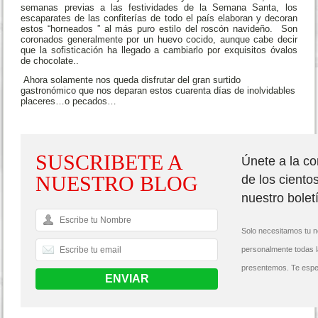
La actividad repostera no puede concluir sin la mención de los
Roscos y monas de Pascua
, muy extendidos en toda la
península, realmente tienen su origen en el levante mediterráneo,
desde el Ampurdan hasta el cabo de Gata, adentrándose en el
interior castellano manchego.
Las monas simbolizaban el final del período de abstinencia y con
ello el final de las jornadas en ayuno. Actualmente, desde
semanas previas a las festividades de la Semana Santa, los
escaparates de las confiterías de todo el país elaboran y decoran
estos “horneados ” al más puro estilo del roscón navideño. Son
coronados generalmente por un huevo cocido, aunque cabe decir
que la sofisticación ha llegado a cambiarlo por exquisitos óvalos
de chocolate..
Ahora solamente nos queda disfrutar del gran surtido
gastronómico que nos deparan estos cuarenta días de inolvidables
placeres…o pecados…
SUSCRIBETE A
Únete a la c
NUESTRO BLOG
de los ciento
nuestro bolet
Solo necesitamos tu n