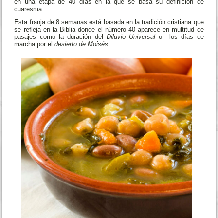
gastronómicas, que no hacen de menos a
lo degustado en fechas pasadas,
coincidiendo con las celebraciones
carnavalescas.
Una vez han llegado a su fin los excesos del carnaval, entramos
en una etapa de 40 días en la que se basa su definición de
cuaresma.
Esta franja de 8 semanas está basada en la tradición cristiana que
se refleja en la Biblia donde el número 40 aparece en multitud de
pasajes como la duración del
Diluvio Universal
o los días de
marcha por el
desierto de Moisés
.