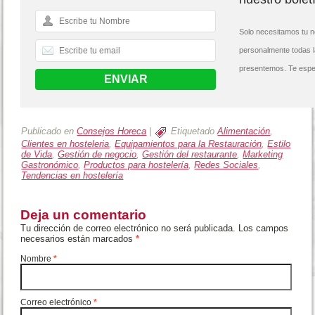
Solo necesitamos tu n
personalmente todas 
presentemos. Te espe
Publicado en
Consejos Horeca
|
Etiquetado
Alimentación
,
Clientes en hosteleria
,
Equipamientos para la Restauración
,
Estilo
de Vida
,
Gestión de negocio
,
Gestión del restaurante
,
Marketing
Gastronómico
,
Productos para hostelería
,
Redes Sociales
,
Tendencias en hostelería
Deja un comentario
Tu dirección de correo electrónico no será publicada. Los campos
necesarios están marcados
*
Nombre
*
Correo electrónico
*