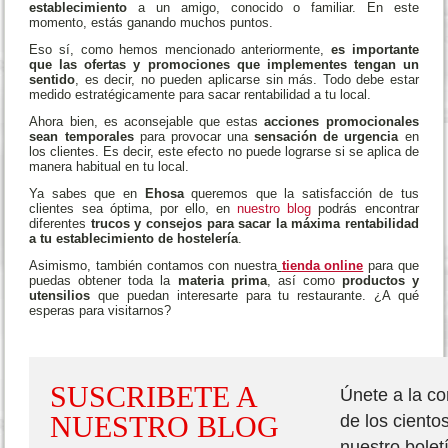
establecimiento
a un amigo, conocido o familiar. En este
momento, estás ganando muchos puntos.
Eso sí, como hemos mencionado anteriormente,
es importante
que las ofertas y promociones que implementes tengan un
sentido
, es decir, no pueden aplicarse sin más. Todo debe estar
medido estratégicamente para sacar rentabilidad a tu local.
Ahora bien, es aconsejable que estas
acciones promocionales
sean temporales
para provocar una
sensación de urgencia
en
los clientes. Es decir, este efecto no puede lograrse si se aplica de
manera habitual en tu local.
Ya sabes que en
Ehosa
queremos que la satisfacción de tus
clientes sea óptima, por ello, en
nuestro blog
podrás encontrar
diferentes
trucos y consejos para sacar la máxima rentabilidad
a tu establecimiento de hostelería
.
Asimismo, también contamos con nuestra
tienda online
para que
puedas obtener toda la
materia prima
, así como
productos y
utensilios
que puedan interesarte para tu restaurante. ¿A qué
esperas para visitarnos?
´
SUSCRIBETE A
Únete a la c
NUESTRO BLOG
de los ciento
nuestro bolet