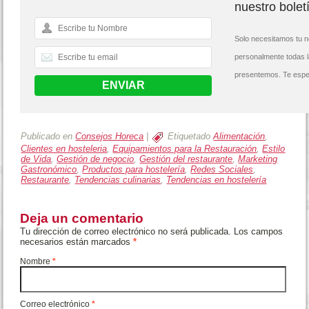
nuestro bolet
Solo necesitamos tu n
personalmente todas 
presentemos. Te espe
Publicado en
Consejos Horeca
|
Etiquetado
Alimentación
,
Clientes en hosteleria
,
Equipamientos para la Restauración
,
Estilo
de Vida
,
Gestión de negocio
,
Gestión del restaurante
,
Marketing
Gastronómico
,
Productos para hostelería
,
Redes Sociales
,
Restaurante
,
Tendencias culinarias
,
Tendencias en hostelería
Deja un comentario
Tu dirección de correo electrónico no será publicada. Los campos
necesarios están marcados
*
Nombre
*
Correo electrónico
*