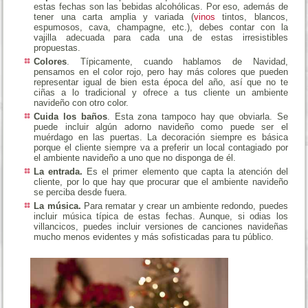
estas fechas son las bebidas alcohólicas. Por eso, además de
tener una carta amplia y variada (
vinos
tintos, blancos,
espumosos, cava, champagne, etc.), debes contar con la
vajilla adecuada para cada una de estas irresistibles
propuestas.
Colores
. Típicamente, cuando hablamos de Navidad,
pensamos en el color rojo, pero hay más colores que pueden
representar igual de bien esta época del año, así que no te
ciñas a lo tradicional y ofrece a tus cliente un ambiente
navideño con otro color.
Cuida los baños
. Esta zona tampoco hay que obviarla. Se
puede incluir algún adorno navideño como puede ser el
muérdago en las puertas. La decoración siempre es básica
porque el cliente siempre va a preferir un local contagiado por
el ambiente navideño a uno que no disponga de él.
La entrada.
Es el primer elemento que capta la atención del
cliente, por lo que hay que procurar que el ambiente navideño
se perciba desde fuera.
La música.
Para rematar y crear un ambiente redondo, puedes
incluir música típica de estas fechas. Aunque, si odias los
villancicos, puedes incluir versiones de canciones navideñas
mucho menos evidentes y más sofisticadas para tu público.