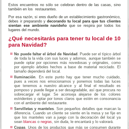
Estos encuentros no sólo se celebran dentro de las casas, sino
también en los restaurantes.
Por esa razón, si eres dueño de un establecimiento gastronómico,
debes ir preparando y
decorando tu local para que tus clientes
sientan ese ambiente navideño
que se respira por todos los
lugares del mundo.
¿Qué necesitarás para tener tu local de 10
para Navidad?
No puede faltar el árbol de Navidad
. Puede ser el típico árbol
de toda la la vida con sus luces y adornos, aunque también se
puede optar por opciones más novedosas y originales, como
por ejemplo árboles hechos a base de material reciclado. El
tamaño dependerá del local.
Iluminación
. En este punto hay que tener mucho cuidado,
pues a veces nos emocionamos y ponemos todas las luces
que tenemos a nuestro alcance y al final el resultado es
pomposo y puede llegar a ser desagradable, así que procura no
sobrecargar el lugar. Se aconseja alejarse de los colores
estridentes y optar por tonos claros que estén en consonancia
con el ambiente del restaurante.
Servilletas y manteles
. Son pequeños detalles que marcan la
diferencia. Cuando un cliente se siente en la mesa y se fije en
que los manteles van a juego con la decoración del local ya
sean
blancas
o
negras
, sin duda, le encantará y lo valorará.
Copas
. Unos de los productos que más se consumen durante