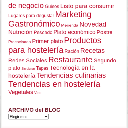
de negocio
Listo para consumir
Guisos
Marketing
Lugares para degustar
Gastronómico
Novedad
Merienda
Nutrición
Plato económico
Postre
Pescado
Productos
Primer plato
Precocinado
para hostelería
Recetas
Ración
Restaurante
Redes Sociales
Segundo
Tecnología en la
plato
Tapas
Sin gluten
Tendencias culinarias
hostelería
Tendencias en hostelería
Vegetales
Vino
ARCHIVO del BLOG