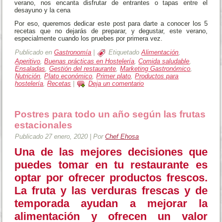
verano, nos encanta disfrutar de entrantes o tapas entre el
desayuno y la cena
Por eso, queremos dedicar este post para darte a conocer los 5
recetas que no dejarás de preparar, y degustar, este verano,
especialmente cuando los pruebes por primera vez.
Publicado en
Gastronomía
|
Etiquetado
Alimentación
,
Aperitivo
,
Buenas prácticas en Hostelería
,
Comida saludable
,
Ensaladas
,
Gestión del restaurante
,
Marketing Gastronómico
,
Nutrición
,
Plato económico
,
Primer plato
,
Productos para
hostelería
,
Recetas
|
Deja un comentario
Postres para todo un año según las frutas
estacionales
Publicado
27 enero, 2020
|
Por
Chef Ehosa
Una de las mejores decisiones que
puedes tomar en tu restaurante es
optar por ofrecer productos frescos.
La fruta y las verduras frescas y de
temporada ayudan a mejorar la
alimentación y ofrecen un valor