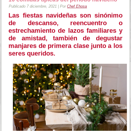
Publicado
7 diciembre, 2021
|
Por
Chef Ehosa
Las fiestas navideñas son sinónimo
de descanso, reencuentro o
estrechamiento de lazos familiares y
de amistad, también de degustar
manjares de primera clase junto a los
seres queridos.