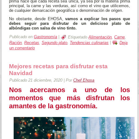
prima hace que cada receta sea única, ya sea por la materia prima
principal, la carne y las verduras, así como el vino que utilicemos,
de cualquier demarcación geográfica o denominación de origen.
No obstante, desde EHOSA,
vamos a explicar los pasos que
debes seguir para disfrutar de un delicioso plato de
albóndigas con salsa de vino tinto.
Publicado en
Gastronomía
|
Etiquetado
Alimentación
,
Carne
,
Ración
,
Recetas
,
Segundo plato
,
Tendencias culinarias
|
Deja
un comentario
Mejores recetas para disfrutar esta
Navidad
Publicado
21 diciembre, 2020
|
Por
Chef Ehosa
Nos acercamos a uno de los
momentos que más disfrutan los
amantes de la gastronomía.