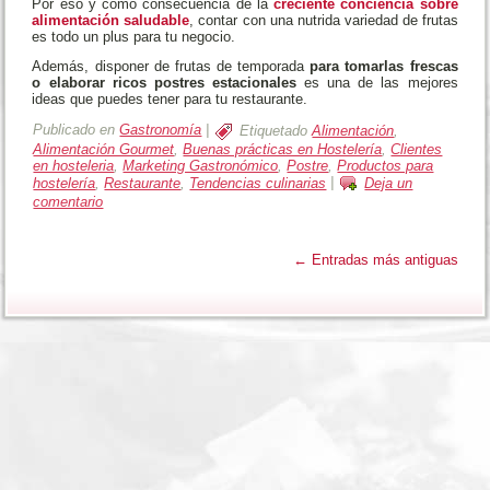
Por eso y como consecuencia de la
creciente conciencia sobre
alimentación saludable
, contar con una nutrida variedad de frutas
es todo un plus para tu negocio.
Además, disponer de frutas de temporada
para tomarlas fresca
s
o elaborar ricos postres estacionales
es una de las mejores
ideas que puedes tener para tu restaurante.
Publicado en
Gastronomía
|
Etiquetado
Alimentación
,
Alimentación Gourmet
,
Buenas prácticas en Hostelería
,
Clientes
en hosteleria
,
Marketing Gastronómico
,
Postre
,
Productos para
hostelería
,
Restaurante
,
Tendencias culinarias
|
Deja un
comentario
←
Entradas más antiguas