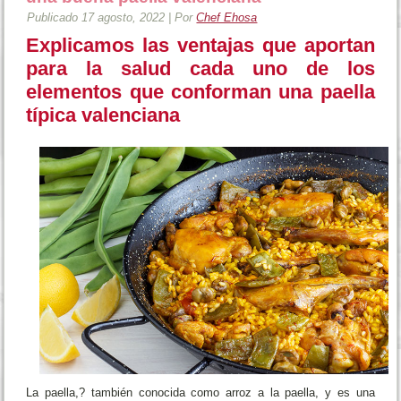
Publicado
17 agosto, 2022
|
Por
Chef Ehosa
Explicamos las ventajas que aportan
para la salud cada uno de los
elementos que conforman una paella
típica valenciana
La paella,? también conocida como arroz a la paella, y es una