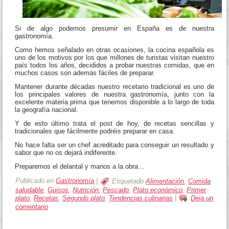
Si de algo podemos presumir en España es de nuestra
gastronomía.
Como hemos señalado en otras ocasiones, la cocina española es
uno de los motivos por los que millones de turistas visitan nuestro
país todos los años, decididos a probar nuestras comidas, que en
muchos casos son además fáciles de preparar.
Mantener durante décadas nuestro recetario tradicional es uno de
los principales valores de nuestra gastronomía, junto con la
excelente materia prima que tenemos disponible a lo largo de toda
la geografía nacional.
Y de esto último trata el post de hoy, de recetas sencillas y
tradicionales que fácilmente podréis preparar en casa.
No hace falta ser un chef acreditado para conseguir un resultado y
sabor que no os dejará indiferente.
Preparemos el delantal y manos a la obra…
Publicado en
Gastronomía
|
Etiquetado
Alimentación
,
Comida
saludable
,
Guisos
,
Nutrición
,
Pescado
,
Plato económico
,
Primer
plato
,
Recetas
,
Segundo plato
,
Tendencias culinarias
|
Deja un
comentario