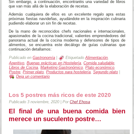
Sin embargo, a continuación, encontraréis una variedad de libros
que van más allá de la elaboración de recetas.
Además cualquiera de ellos es un excelente regalo apra estas
próximas fiestas navideñas, ayudándote en la inspiración culinaria
pudiendo elaborar un sin fin de recetas.
De la mano de reconocidos chefs nacionales e internacionales,
apasionados de la cocina tradicional, valientes emprendedores del
panorama actual de la cocina moderna y defensores de tipos de
alimentos, se encuentra este decálogo de guías culinarias que
continuación detallamos:
Publicado en
Gastronomía
|
Etiquetado
Alimentación
,
Aperitivo
,
Buenas prácticas en Hostelería
,
Comida saludable
,
Libros de Cocina
,
Marketing Gastronómico
,
Plato económico
,
Postre
,
Primer plato
,
Productos para hostelería
,
Segundo plato
|
Deja un comentario
Los 5 postres más ricos de este 2020
Publicado
3 noviembre, 2020
|
Por
Chef Ehosa
El final de una buena comida bien
merece un suculento postre…