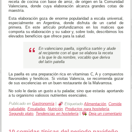
receta de cocina con base de arroz, de origen en la Comunidad
Valenciana, donde cuya elaboración alcanza grandes cotas de
maestría.
Esta elaboración goza de enorme popularidad a escala universal,
especialmente en Argentina, donde disfruta de un cartel de
primera. En este artículo profundizamos en los matices que
comporta su elaboración y su sabor y, sobre todo, describimos los
elevados beneficios que ofrece para la salud.
En valenciano paella, significa sartén y alude
al recipiente con el que se elabora la receta
a la que le da nombre, vocablo que deriva
del latín patella
La paella es una preparación rica en vitaminas C, A y compuestos
flavonoides y fenólicos. Si visitas Valencia, se recomienda gozar
de sus excelencias en un buen restaurante de la Malvarrosa.
No solo le darás un gusto a tu paladar, sino que estarás aportando
a tu organismo valiosos nutrientes esenciales.
Publicado en
Gastronomía
|
Etiquetado
Alimentación
,
Comida
saludable
,
Ensaladas
,
Nutrición
,
Productos para hostelería
,
Segundo plato
,
Tendencias en hostelería
|
Deja un comentario
10 comidas típicas del periodo navideño