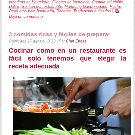
prácticas en Hostelería
,
Clientes en hosteleria
,
Comida saludable
,
Dulce
,
Gestión del restaurante
,
Marketing Gastronómico
,
Postre
,
Productos para hostelería
,
Recetas
,
Tendencias culinarias
|
Deja un comentario
3 comidas ricas y fáciles de preparar
Publicado
17 agosto, 2020
|
Por
Chef Ehosa
Cocinar como en un restaurante es
fácil solo tenemos que elegir la
receta adecuada