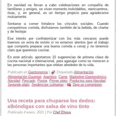
En navidad se llevan a cabo celebraciones en compañía de
familiares y amigos, se viven momento inolvidables, reencuentros,
risas, y, en general, es un tiempo propicio para agradecerse
mutuamente.
Sentarse a comer fortalece los vínculos sociales. Cuando
compartimos comida, disfrutamos también de la bebida, de charlar
y de festejar.
Ese interés por confraternizar con los más cercanos puede
traernos un extra de estrés si no estamos atentos (por el trabajo
que comporta preparar una buena comida o cena) y no tenemos
claro que queremos cocinar.
En este artículo, aportamos 10 sugerencias de primera clase de
cocina nacional e internacional, para agasajar como se merecen a
las personas importantes que orbitan alrededor de tu vida.
Publicado en
Gastronomía
|
Etiquetado
Alimentación
,
Alimentación Gourmet
,
Aperitivo
,
Carne
,
Marketing Gastronómico
,
Navidad
,
Pescado
,
Postre
,
Primer plato
,
Productos para Navidad
,
Segundo plato
,
Tendencias culinarias
|
Deja un comentario
Una receta para chuparse los dedos:
albóndigas con salsa de vino tinto
Publicado
4 enero, 2021
|
Por
Chef Ehosa