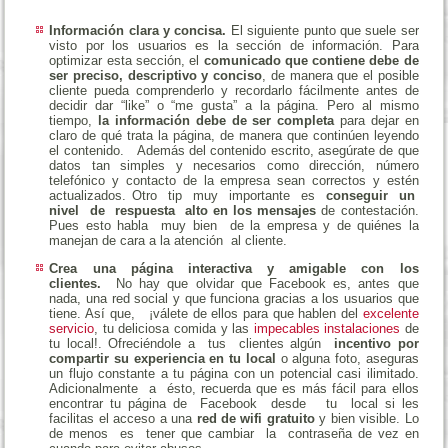
Información clara y concisa.
El siguiente punto que suele ser
visto por los usuarios es la sección de información. Para
optimizar esta sección, el
comunicado que contiene debe de
ser preciso, descriptivo y conciso
, de manera que el posible
cliente pueda comprenderlo y recordarlo fácilmente antes de
decidir dar “like” o “me gusta” a la página. Pero al mismo
tiempo,
la información debe de ser completa
para dejar en
claro de qué trata la página, de manera que continúen leyendo
el contenido.
Además del contenido escrito, asegúrate de que
datos tan simples y necesarios como dirección, número
telefónico y contacto de la empresa sean correctos y estén
actualizados. Otro tip muy importante es
conseguir un
nivel de respuesta alto en los mensajes
de contestación.
Pues esto habla muy bien de la empresa y de quiénes la
manejan de cara a la atención al cliente.
Crea una página interactiva y amigable con los
clientes.
No hay que olvidar que Facebook es, antes que
nada, una red social y que funciona gracias a los usuarios que
tiene. Así que, ¡válete de ellos para que hablen del
excelente
servicio
, tu deliciosa comida y las
impecables instalaciones
de
tu local!. Ofreciéndole a tus clientes algún
incentivo por
compartir su experiencia en tu local
o alguna foto, aseguras
un flujo constante a tu página con un potencial casi ilimitado.
Adicionalmente a ésto, recuerda que es más fácil para ellos
encontrar tu página de Facebook desde tu local si les
facilitas el acceso a una
red de wifi gratuito
y bien visible. Lo
de menos es tener que cambiar la contraseña de vez en