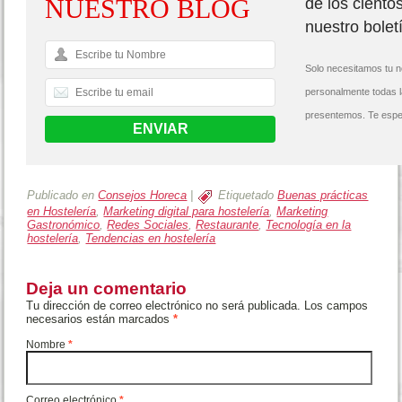
NUESTRO BLOG
de los ciento
nuestro bolet
Solo necesitamos tu n
personalmente todas 
presentemos. Te espe
Publicado en
Consejos Horeca
|
Etiquetado
Buenas prácticas
en Hostelería
,
Marketing digital para hostelería
,
Marketing
Gastronómico
,
Redes Sociales
,
Restaurante
,
Tecnología en la
hostelería
,
Tendencias en hostelería
Deja un comentario
Tu dirección de correo electrónico no será publicada. Los campos
necesarios están marcados
*
Nombre
*
Correo electrónico
*