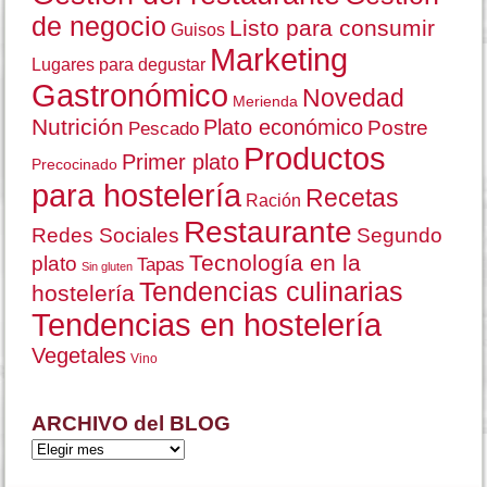
de negocio
Listo para consumir
Guisos
Marketing
Lugares para degustar
Gastronómico
Novedad
Merienda
Nutrición
Plato económico
Postre
Pescado
Productos
Primer plato
Precocinado
para hostelería
Recetas
Ración
Restaurante
Redes Sociales
Segundo
Tecnología en la
plato
Tapas
Sin gluten
Tendencias culinarias
hostelería
Tendencias en hostelería
Vegetales
Vino
ARCHIVO del BLOG