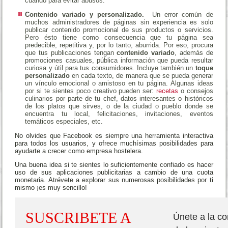
cuando para evitar abusos.
Contenido variado y personalizado.
Un error común de
muchos administradores de páginas sin experiencia es solo
publicar contenido promocional de sus productos o servicios.
Pero ésto tiene como consecuencia que tu página sea
predecible, repetitiva y, por lo tanto, aburrida. Por eso, procura
que tus publicaciones tengan
contenido variado
, además de
promociones casuales, pública información que pueda resultar
curiosa y útil para tus consumidores. Incluye también un
toque
personalizado
en cada texto, de manera que se pueda generar
un vínculo emocional o amistoso en tu página.
Algunas ideas
por si te sientes poco creativo pueden ser:
recetas
o consejos
culinarios por parte de tu chef, datos interesantes o históricos
de los platos que sirves, o de la ciudad o pueblo donde se
encuentra tu local, felicitaciones, invitaciones, eventos
temáticos especiales, etc.
No olvides que Facebook es siempre una herramienta interactiva
para todos los usuarios, y ofrece muchísimas posibilidades para
ayudarte a crecer como empresa hostelera.
Una buena idea si te sientes lo suficientemente confiado es hacer
uso de sus aplicaciones publicitarias a cambio de una cuota
monetaria. Atrévete a explorar sus numerosas posibilidades por ti
mismo ¡es muy sencillo!
SUSCRIBETE A
Únete a la c