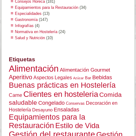
Consejos Horeca
(181)
Equipamientos para la Restauración
(34)
Especialidades
(13)
Gastronomía
(147)
Infografías
(4)
Normativa en Hostelería
(24)
Salud y Nutrición
(10)
Etiquetas
Alimentación
Alimentación Gourmet
Aperitivo
Bebidas
Aspectos Legales
Bar
Azúcar
Buenas prácticas en Hostelería
Clientes en hosteleria
Comida
Carne
saludable
Congelado
Decoración en
Conservas
Ensaladas
Hostelería
Desayuno
Equipamientos para la
Restauración
Estilo de Vida
Gestión del restaurante
Gestión