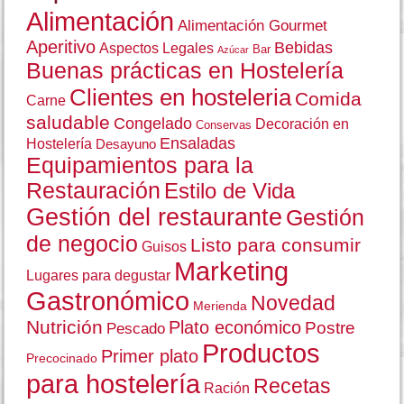
Alimentación
Alimentación Gourmet
Aperitivo
Bebidas
Aspectos Legales
Bar
Azúcar
Buenas prácticas en Hostelería
Clientes en hosteleria
Comida
Carne
saludable
Congelado
Decoración en
Conservas
Ensaladas
Hostelería
Desayuno
Equipamientos para la
Restauración
Estilo de Vida
Gestión del restaurante
Gestión
de negocio
Listo para consumir
Guisos
Marketing
Lugares para degustar
Gastronómico
Novedad
Merienda
Nutrición
Plato económico
Postre
Pescado
Productos
Primer plato
Precocinado
para hostelería
Recetas
Ración