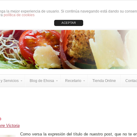
tenga la mejor experiencia de usuario. Si continúa navegando está dando su consen
tra
política de cookies
ACEPTAR
y Servicios
Blog de Ehosa
Recetario
Tienda Online
Contac
o
re Victoria
Como versa la expresión del título de nuestro post, que no te e