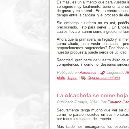
Es más, es un alimento que para vuestra in
se digiere muy fácilmente, tiene un alto 
de grasa y colesterol. En su contra tengo
tiempo entre la captura y el proceso de el
Sin embargo su oferta no es así, podéis
precocinado, listo para servir… En Ehos
cuales lleva el surimi como ingrediente fuer
Ahora que la primavera ha llegado y al me
como aliado, para vestir ensaladas, pi
proporcionemos sugerencias? Decídnoslo
nuestra propuesta puede seros de utilidad
Recordad, gran parte de vuestro éxito de c
competencia. Y cómo no, desearos sinceram
Publicado en
Alimentos
|
Etiquetado
A
plato
,
Tapas
|
Deja un comentario
La Alcachofa se come hoja
Publicado
7 mayo, 2014
|
Por
Eduardo Garr
Seguramente tenga mucho que ver su cult
como no pararon quietos en sus fronteras,
por todos los lugares del imperio.
Mas tarde nos encargamos los españoles