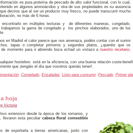
formación es pura proteína de pescado de alto valor funcional, con lo cual,
contenido en algunos aminoácidos y otra de sus propiedades es su ausencia
 que deciros que al ser un producto muy fresco, no puede transcurrir mucho
aboración, no más de 6 horas.
 encontrarlo en múltiples texturas y de diferentes maneras, congelado,
a trabajamos la gama de congelado y los pinchos elaborados, uno de los
te.
nos en Madrid el calor parece que nos amenaza, podéis contar con el surimi
nchos, tapas o completar primeros y segundos platos, ¿queréis que os
, de momento para ir abriendo boca echad un vistazo a
nuestro recetario
,
ualquier hostelero está en la eficiencia, con una buena relación coste-bene
ente que ¡tengáis el día que vosotros queráis tener!.
limentación
,
Congelado
,
Ensaladas
,
Listo para consumir
,
Pescado
,
Primer pla
 a hoja
e Victoria
ivo extensivo desde la época de los romanos, y
 llevaron esta peculiar
cabeza floral comestible
 de exportarla a tierras americanas, junto con