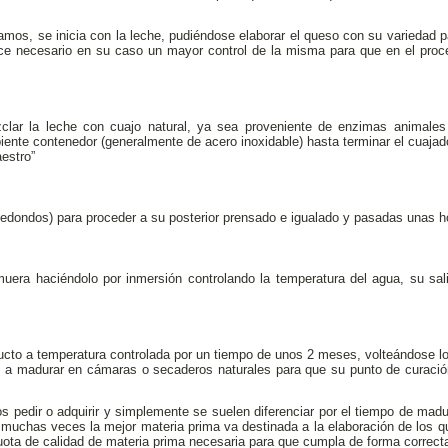
s, se inicia con la leche, pudiéndose elaborar el queso con su variedad pa
ace necesario en su caso un mayor control de la misma para que en el proce
clar la leche con cuajo natural, ya sea proveniente de enzimas animales
piente contenedor (generalmente de acero inoxidable) hasta terminar el cuajad
aestro”
Redondos) para proceder a su posterior prensado e igualado y pasadas unas h
uera haciéndolo por inmersión controlando la temperatura del agua, su sal
oducto a temperatura controlada por un tiempo de unos 2 meses, volteándose 
 a madurar en cámaras o secaderos naturales para que su punto de curación 
pedir o adquirir y simplemente se suelen diferenciar por el tiempo de mad
muchas veces la mejor materia prima va destinada a la elaboración de los 
cuota de calidad de materia prima necesaria para que cumpla de forma correct