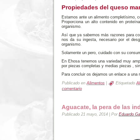
Propiedades del queso m
Estamos ante un alimento completísimo, co
Proporciona un alto contenido en proteín
organismo.
Así que ya sabemos más razones para cons
nos da su ingesta, necesario por el desg
organismo.
Solamente un pero, cuidado con su consumo
En Ehosa tenemos una variedad muy ampli
por piezas completas y medias piezas , si
Para concluir os dejamos un enlace a una 
Publicado en
Alimentos
|
Etiquetado
A
comentario
Aguacate, la pera de las in
Publicado
21 mayo, 2014
|
Por
Eduardo Gar