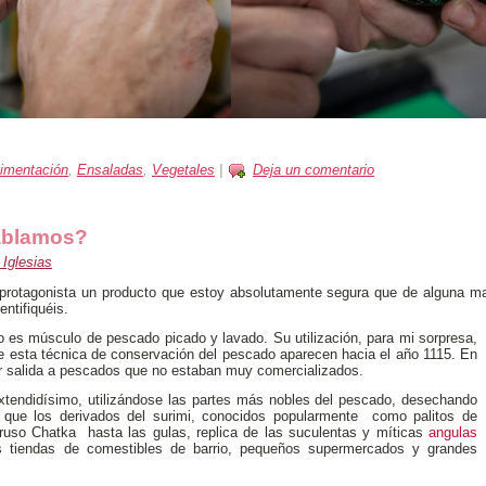
limentación
,
Ensaladas
,
Vegetales
|
Deja un comentario
hablamos?
Iglesias
rotagonista un producto que estoy absolutamente segura que de alguna ma
entifiquéis.
o es músculo de pescado picado y lavado. Su utilización, para mi sorpresa,
de esta técnica de conservación del pescado aparecen hacia el año 1115. En
r salida a pescados que no estaban muy comercializados.
xtendidísimo, utilizándose las partes más nobles del pescado, desechando
 que los derivados del surimi, conocidos popularmente como palitos de
o ruso Chatka hasta las gulas, replica de las suculentas y míticas
angulas
s tiendas de comestibles de barrio, pequeños supermercados y grandes