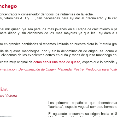
anchego
ncentrador y conservador de todos los nutrientes de la leche.
as, vitaminas A,D y E, tan necesarias para ayudar al crecimiento y la ca
umir queso, ya sea para los mas jóvenes en su etapa de crecimiento o para
aste diario y sin olvidarnos de los mas mayores ya que les ayudará a re
 en grandes cantidades si tenemos limitada en nuestra dieta la “materia gr
a de quesos manchegos, con y sin la denominación de origen, así como e
n olvidarnos de los excelentes cortes en cuña y tacos de queso manchego en 
receta muy original de
como servir una tapa de queso
, espero que lo probéis
limentación
,
Denominación de Origen
,
Merienda
,
Postre
,
Productos para hoste
dias
re Victoria
Los primeros españoles que desembarcar
“laurácea”, especie vegetal como su hermanos
El aguacate encuentra su origen hacia e