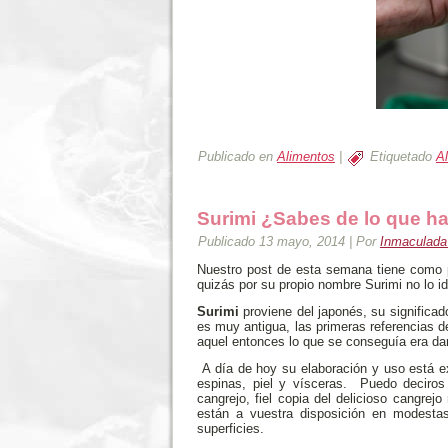
Publicado en
Alimentos
|
Etiquetado
A
Surimi ¿Sabes de lo que 
Publicado
13 mayo, 2014
|
Por
Inmaculada 
Nuestro post de esta semana tiene como p
quizás por su propio nombre Surimi no lo id
Surimi
proviene del japonés, su significad
es muy antigua, las primeras referencias 
aquel entonces lo que se conseguía era da
A día de hoy su elaboración y uso está e
espinas, piel y vísceras. Puedo deciros
cangrejo, fiel copia del delicioso cangrej
están a vuestra disposición en modesta
superficies.