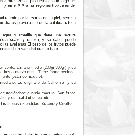
o a otras zonas productoras a lo largo del
 y en el XIX a las regiones tropicales del
obre todo por la textura de su piel, pero su
en día es proveniente de la palabra azteca
agua o amarilla que tiene una textura
o ésta suave y untosa, y su sabor puede
o las avellanas.El peso de los frutos puede
endiendo la variedad que se trate.
or verde, tamaño medio (200gr-300gr) y su
re hasta marzo-abril . Tiene forma ovalada,
lmente (estando maduro).
ediano. Es originario de California y su
 oscureciéndose cuando madura. Son frutos
or y su facilidad de pelado.
 las menos extendidas,
Zutano
y
Criollo
…
o.
 en nuestra dieta. Es rico en vitaminas A,