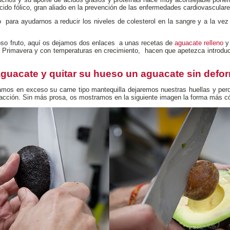
cido fólico, gran aliado en la prevención de las enfermedades cardiovasculare
o
para ayudarnos a reducir los niveles de colesterol en la sangre y a la vez
ioso fruto, aquí os dejamos dos enlaces a unas recetas de
aguacate relleno
y
e Primavera y con temperaturas en crecimiento, hacen que apetezca introduc
uacate y quitar su hueso un aguacate sin defo
amos en exceso su carne tipo mantequilla dejaremos nuestras huellas y perde
acción. Sin más prosa, os mostramos en la siguiente imagen la forma más c