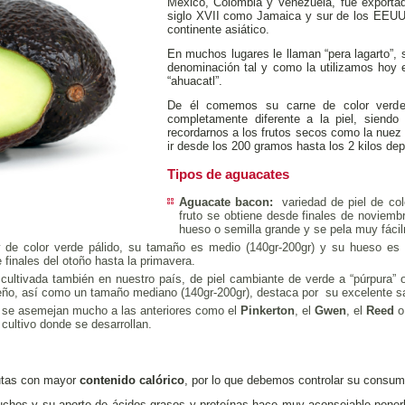
México, Colombia y Venezuela, fue exportad
siglo XVII como Jamaica y sur de los EEUU,
continente asiático.
En muchos lugares le llaman “pera lagarto”, s
denominación tal y como la utilizamos hoy 
“ahuacatl”.
De él comemos su carne de color verde 
completamente diferente a la piel, siend
recordarnos a los frutos secos como la nuez 
ir desde los 200 gramos hasta los 2 kilos dep
Tipos de aguacates
Aguacate bacon:
variedad de piel de col
fruto se obtiene desde finales de noviemb
hueso o semilla grande y se pela muy fáci
de color verde pálido, su tamaño es medio (140gr-200gr) y su hueso es m
finales del otoño hasta la primavera.
ultivada también en nuestro país, de piel cambiante de verde a “púrpura”
ño, así como un tamaño mediano (140gr-200gr), destaca por su excelente sab
e se asemejan mucho a las anteriores como el
Pinkerton
, el
Gwen
, el
Reed
o
cultivo donde se desarrollan.
utas con mayor
contenido calórico
, por lo que debemos controlar su consum
chos y su aporte de ácidos grasos y proteínas hace muy aconsejable ponerlo