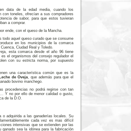
gen data de la edad media, cuando los
n con toneles, ofrecían a sus compradores
tencia de sabor, para que estos tuvieran
iban a comprar.
 por ende, con el queso de la Mancha.
s todo aquel queso curado que se consume
 produce en los municipios de la comarca
, Cuenca, Ciudad Real y Toledo.
eja, esta comarca desde el año 96 tiene
 es el organismos del consejo regulador el
mplen con su estricta norma, por supuesto
nen una característica común que es la
Leche de Oveja
, que además para que el
 ganado bovino manchego.
as procedencias no podrá regirse con tan
… Y no por ello de menor calidad o gusto,
ca de la D.O.
 o adquirida a las ganaderías locales. Su
 lamentablemente cada vez es mas difícil
ciones intensivas que se extienden por las
 ganado sea la idónea para la fabricación