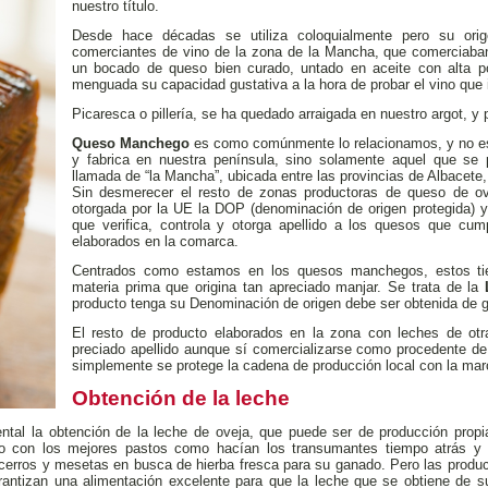
nuestro título.
Desde hace décadas se utiliza coloquialmente pero su ori
comerciantes de vino de la zona de la Mancha, que comerciaba
un bocado de queso bien curado, untado en aceite con alta po
menguada su capacidad gustativa a la hora de probar el vino que 
Picaresca o pillería, se ha quedado arraigada en nuestro argot, y
Queso Manchego
es como comúnmente lo relacionamos, y no e
y fabrica en nuestra península, sino solamente aquel que se
llamada de “la Mancha”, ubicada entre las provincias de Albacete
Sin desmerecer el resto de zonas productoras de queso de ov
otorgada por la UE la DOP (denominación de origen protegida) y
que verifica, controla y otorga apellido a los quesos que cu
elaborados en la comarca.
Centrados como estamos en los quesos manchegos, estos tie
materia prima que origina tan apreciado manjar. Se trata de la
producto tenga su Denominación de origen debe ser obtenida de
El resto de producto elaborados en la zona con leches de otr
preciado apellido aunque sí comercializarse como procedente de
simplemente se protege la cadena de producción local con la mar
Obtención de la leche
tal la obtención de la leche de oveja, que puede ser de producción propia
do con los mejores pastos como hacían los transumantes tiempo atrás y
cerros y mesetas en busca de hierba fresca para su ganado. Pero las produc
rantizan una alimentación excelente para que la leche que se obtiene de su